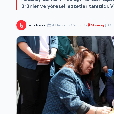
ürünler ve yöresel lezzetler tanıtıldı
|
|
|
Birlik Haber
4 Haziran 2026, 16:18
Aksaray
0