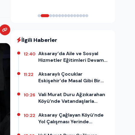
İlgili Haberler
Aksaray’da Aile ve Sosyal
12:40
Hizmetler Eğitimleri Devam
Ediyor
Aksaraylı Çocuklar
11:22
Eskişehir’de Masal Gibi Bir
Gün Yaşadı
Vali Murat Duru Ağzıkarahan
10:26
Köyü’nde Vatandaşlarla
Buluştu
Aksaray Çağlayan Köyü’nde
10:22
Yol Çalışması Yerinde
İncelendi