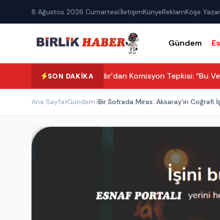
8 Ağustos 2026 Cumartesi
|
İletişim
Künye
Reklam
Köşe Yazar
Gündem
E
Turan Yaldır’dan Komisyon Tepkisi: “Bu Veb
SON DAKIKA
Ana Sayfa
Gündem
Bir Sofrada Miras: Aksaray’ın Coğrafi İ