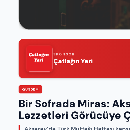
SPONSOR
Çatlağın Yeri
GÜNDEM
Bir Sofrada Miras: Aks
Lezzetleri Görücüye Ç
Aksaray’da Türk Mutfağı Haftası kapsa