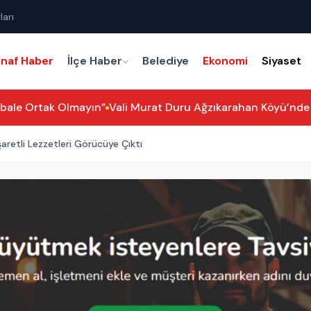
ları
snaf Haber
İlçe Haber
Belediye
Ekonomi
Siyaset
ale Ortak Olmayın”
Vali Murat Duru Ağzıkarahan Köyü’nde Va
şaretli Lezzetleri Görücüye Çıktı