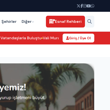
Şehirler
Diğer
Esnaf Rehberi
tandaşlarla Buluştu
Vali Murat Duru Alayhan Köyü’nü Ziyare
Giriş / Üye Ol