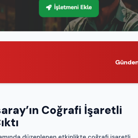
Günde
aray’ın Coğrafi İşaretli
ıktı
mında düzenlenen etkinlikte coğrafi işaretli