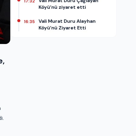
Vali Murat Duru Çağlayan
17:32
Köyü’nü ziyaret etti
Vali Murat Duru Alayhan
16:35
Köyü’nü Ziyaret Etti
e,
m
i.