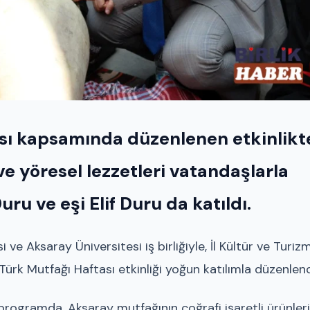
sı kapsamında düzenlenen etkinlikt
 ve yöresel lezzetleri vatandaşlarla
ru ve eşi Elif Duru da katıldı.
ve Aksaray Üniversitesi iş birliğiyle, İl Kültür ve Turiz
rk Mutfağı Haftası etkinliği yoğun katılımla düzenlend
programda, Aksaray mutfağının coğrafi işaretli ürünleri