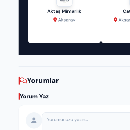
eklam
Aktaş Mimarlık
Çat
niz!
Aksaray
Aksar
Yorumlar
Yorum Yaz
Yorumunuz