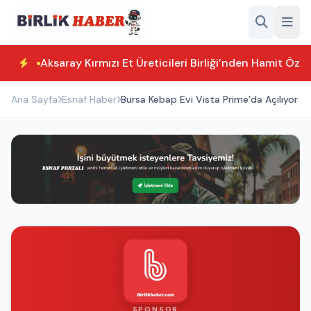
Aksaray Kırmızı Et Üreticileri Birliği’nden Hamit Özk
Ana Sayfa
Esnaf Haber
Bursa Kebap Evi Vista Prime’da Açılıyor
SPONSOR