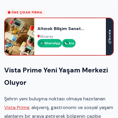
ÖNE ÇIKAN FIRMA
Altınok Bilişim Sanat
İncele
Akademisi
Aksaray
WhatsApp
Ara
Vista Prime Yeni Yaşam Merkezi
Oluyor
Şehrin yeni buluşma noktası olmaya hazırlanan
Vista Prime
; alışveriş, gastronomi ve sosyal yaşam
alanlarını bir araya getirerek bölgenin cazibe