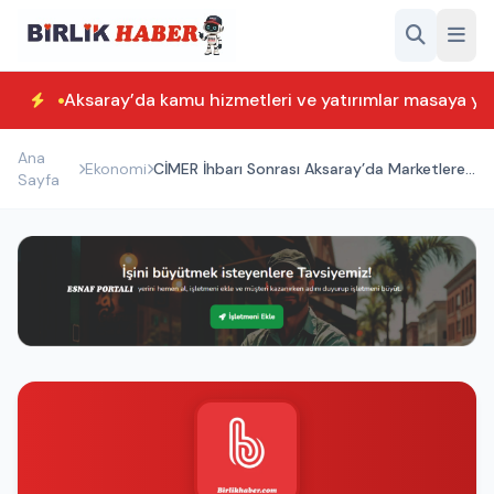
Aksaray’da kamu hizmetleri ve yatırımlar masaya yatı
Ana
Ekonomi
CİMER İhbarı Sonrası Aksaray’da Marketlere
Sayfa
Ceza Yağdı