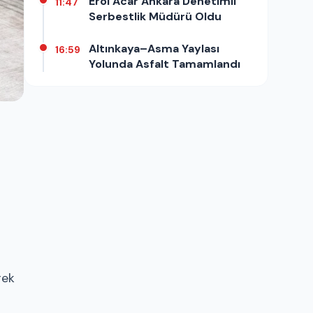
Erol Acar Ankara Denetimli
11:47
Serbestlik Müdürü Oldu
Altınkaya–Asma Yaylası
16:59
Yolunda Asfalt Tamamlandı
rek