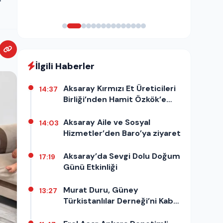
İlgili Haberler
Aksaray Kırmızı Et Üreticileri
14:37
Birliği’nden Hamit Özkök’e
destek açıklaması
Aksaray Aile ve Sosyal
14:03
Hizmetler’den Baro’ya ziyaret
Aksaray’da Sevgi Dolu Doğum
17:19
Günü Etkinliği
Murat Duru, Güney
13:27
Türkistanlılar Derneği’ni Kabul
Etti