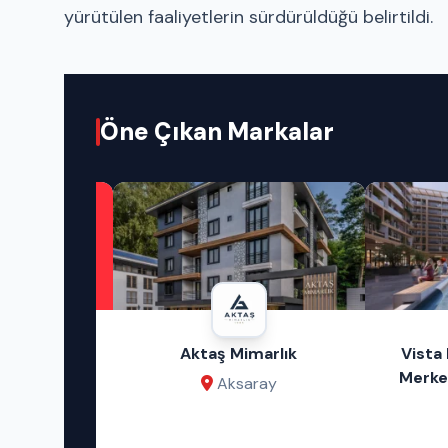
yürütülen faaliyetlerin sürdürüldüğü belirtildi.
Öne Çıkan Markalar
eklam
Aktaş Mimarlık
Vista Pr
niz!
Merkezi 
Aksaray
R