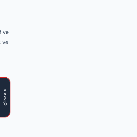
f ve
ç ve
İncele