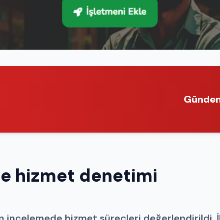
Günde
de hizmet denetimi
n incelemede hizmet süreçleri değerlendirildi. İ