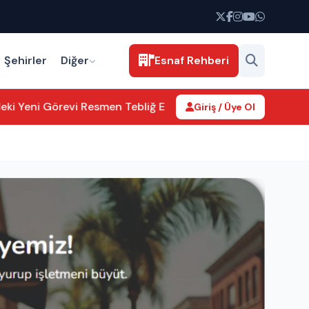
Şehirler
Diğer
Esnaf Rehberi
i Yeni Görevi Resmen Tebliğ Edildi
Aksaray’da kamu hizmetler
Giriş / Üye Ol