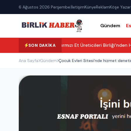
6 Ağustos 2026 Perşembe
|
İletişim
Künye
Reklam
Köşe Yazarl
Gündem
E
Aksaray Kırmızı Et Üreticileri Birliği’nden H
SON DAKIKA
Ana Sayfa
Gündem
Çocuk Evleri Sitesi’nde hizmet denetim