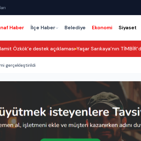
arı
snaf Haber
İlçe Haber
Belediye
Ekonomi
Siyaset
amit Özkök’e destek açıklaması
Yaşar Sarıkaya’nın TİMBİR’dek
i gerçekleştirildi