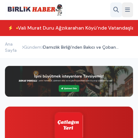
Vali Murat Duru Ağzıkarahan Köyü’nde Vatandaşlarl
Ana
Gündem
Damızlık Birliği’nden Bakıcı ve Çoban
Sayfa
Sorununa Çözüm