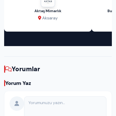
Aktaş Mimarlık
Bu A
Aksaray
Yorumlar
Yorum Yaz
Yorumunuz