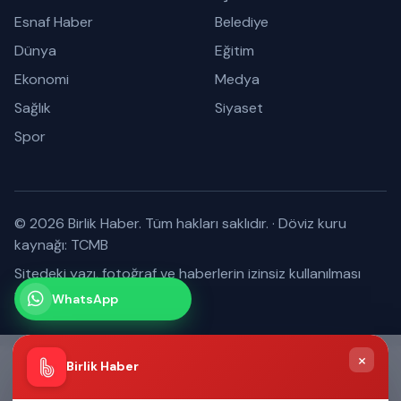
Esnaf Haber
Belediye
Dünya
Eğitim
Ekonomi
Medya
Sağlık
Siyaset
Spor
© 2026 Birlik Haber. Tüm hakları saklıdır.
·
Döviz kuru
kaynağı: TCMB
Sitedeki yazı, fotoğraf ve haberlerin izinsiz kullanılması
yasaktır.
WhatsApp
Kanalımız
Abone olabilirsiniz
×
Birlik Haber
Anasayfa
Keşfet
Esnaf Portalı
Menü