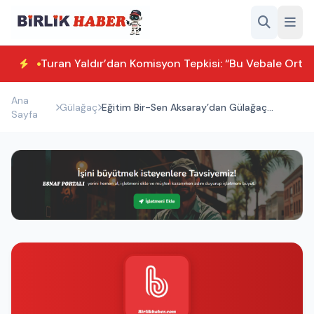
Turan Yaldır’dan Komisyon Tepkisi: “Bu Vebale Orta
Ana
Gülağaç
Eğitim Bir-Sen Aksaray’dan Gülağaç
Sayfa
Çıkarması