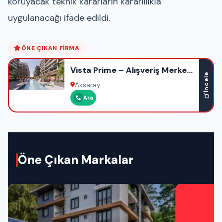
koruyacak teknik kararların kararlılıkla
uygulanacağı ifade edildi.
ÖNE ÇIKAN FIRMA
Vista Prime – Alışveriş Merkezi
İncele
– Ofis – Otel – Rezidans
Aksaray
Ara
Öne Çıkan Markalar