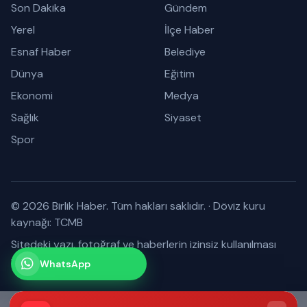
Son Dakika
Gündem
Yerel
İlçe Haber
Esnaf Haber
Belediye
Dünya
Eğitim
Ekonomi
Medya
Sağlık
Siyaset
Spor
© 2026 Birlik Haber. Tüm hakları saklıdır.
·
Döviz kuru
kaynağı: TCMB
Sitedeki yazı, fotoğraf ve haberlerin izinsiz kullanılması
yasaktır.
WhatsApp
Kanalımız
Abone olabilirsiniz