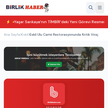
Yaşar Sarıkaya’nın TİMBİR’deki Yeni Görevi Resmen T
Ana Sayfa
Eskil
Eskil Ulu Camii Restorasyonunda Kritik Viraj
SPONSOR