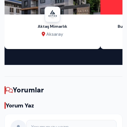
Aktaş Mimarlık
Bu A
Aksaray
Yorumlar
Yorum Yaz
Yorumunuz