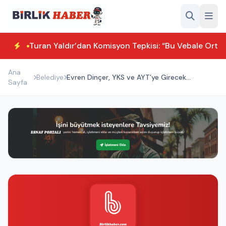
Turan Yaldır’dan Komisyon Tepkisi: “Bu Vebale Orta
Ana
Belediye
Evren Dinçer, YKS ve AYT’ye Girecek
Sayfa
Öğrencilere Başarı Diledi