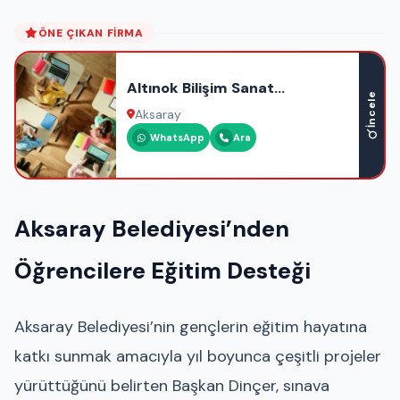
ÖNE ÇIKAN FIRMA
Altınok Bilişim Sanat
İncele
Akademisi
Aksaray
WhatsApp
Ara
Aksaray Belediyesi’nden
Öğrencilere Eğitim Desteği
Aksaray Belediyesi’nin gençlerin eğitim hayatına
katkı sunmak amacıyla yıl boyunca çeşitli projeler
yürüttüğünü belirten Başkan Dinçer, sınava