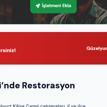
Güzelyur
rsiniz!
ii’nde Restorasyon
rt Kilise Camii çalışmaları, il ve ilçe