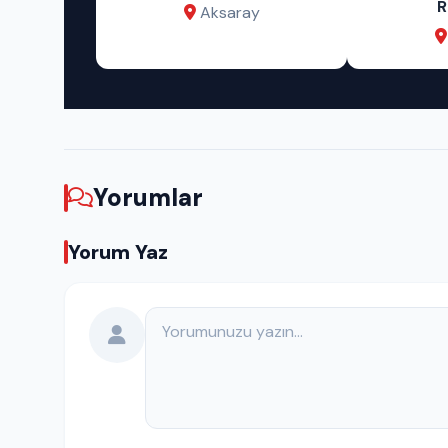
Rezidans
ay
Aksaray
Yorumlar
Yorum Yaz
Yorumunuz