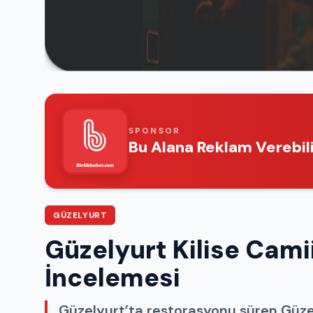
SPONSOR
Bu Alana Reklam Verebili
GÜZELYURT
Güzelyurt Kilise Cam
İncelemesi
Güzelyurt’ta restorasyonu süren Güzelyu