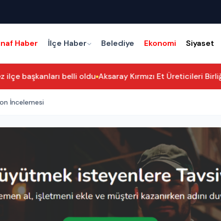
snaf Haber
İlçe Haber
Belediye
Ekonomi
Siyaset
lçe başkanları belli oldu
Aksaray Kırmızı Et Üreticileri Birli
yon İncelemesi