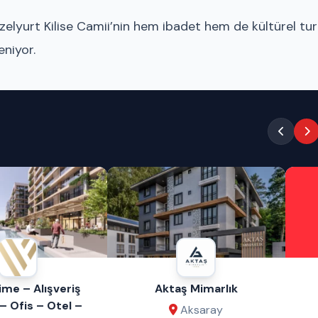
yurt Kilise Camii’nin hem ibadet hem de kültürel tu
niyor.
aş Mimarlık
Bu Alana Reklam
Verebilirsiniz!
Aksaray