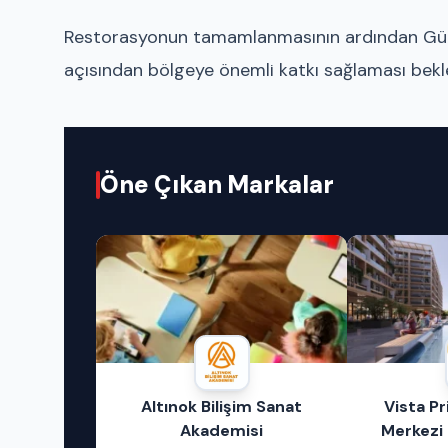
Restorasyonun tamamlanmasının ardından Güzel
açısından bölgeye önemli katkı sağlaması bekle
Öne Çıkan Markalar
m Sanat
Vista Prime – Alışveriş
Akt
si
Merkezi – Ofis – Otel –