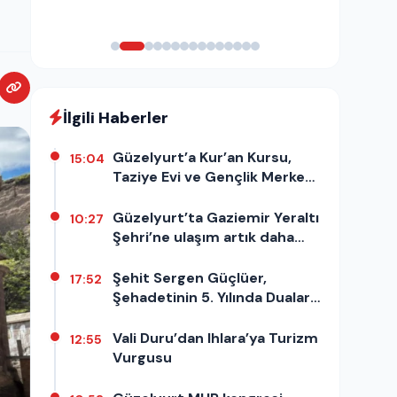
İlgili Haberler
Güzelyurt’a Kur’an Kursu,
15:04
Taziye Evi ve Gençlik Merkezi
yapılacak
Güzelyurt’ta Gaziemir Yeraltı
10:27
Şehri’ne ulaşım artık daha
güvenli
Şehit Sergen Güçlüer,
17:52
Şehadetinin 5. Yılında Dualarla
Anıldı
Vali Duru’dan Ihlara’ya Turizm
12:55
Vurgusu