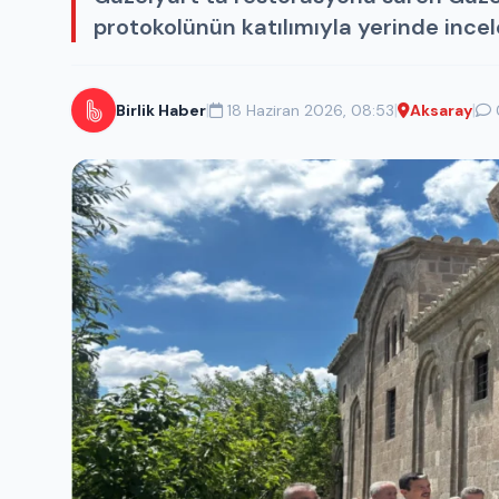
protokolünün katılımıyla yerinde incel
|
|
|
Birlik Haber
18 Haziran 2026, 08:53
Aksaray