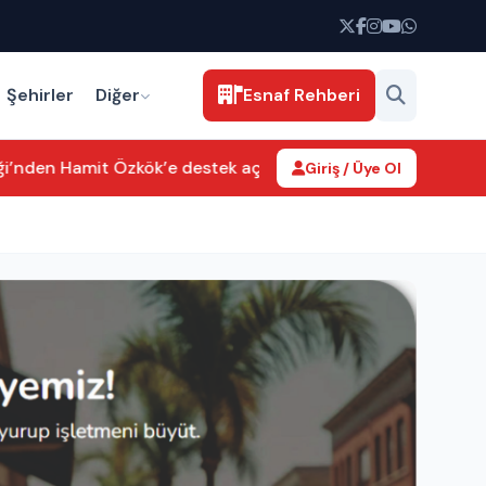
Şehirler
Diğer
Esnaf Rehberi
ği’nden Hamit Özkök’e destek açıklaması
Yaşar Sarıkaya’nın Tİ
Giriş / Üye Ol