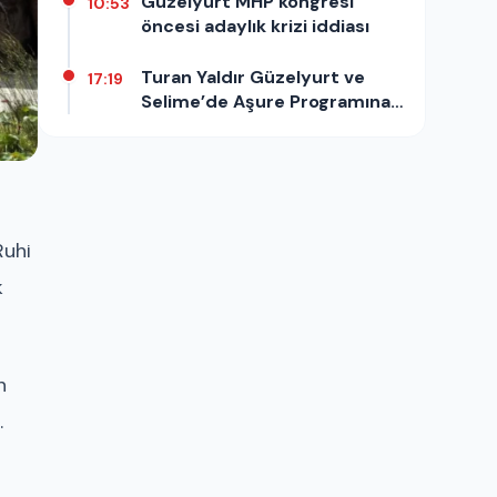
Güzelyurt MHP kongresi
10:53
öncesi adaylık krizi iddiası
Turan Yaldır Güzelyurt ve
17:19
Selime’de Aşure Programına
Katıldı
Ruhi
k
n
.