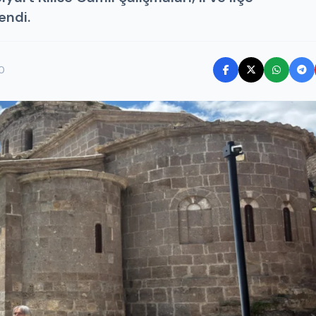
endi.
0