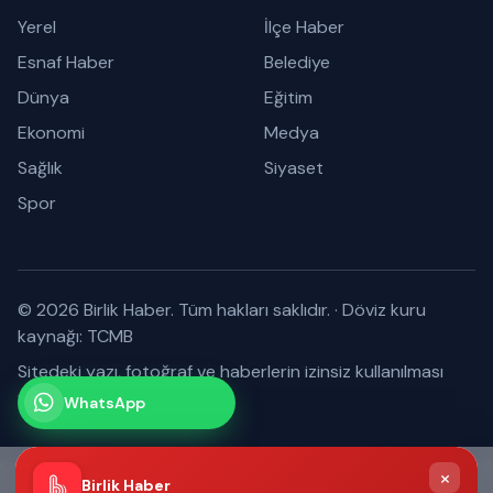
Yerel
İlçe Haber
Esnaf Haber
Belediye
Dünya
Eğitim
Ekonomi
Medya
Sağlık
Siyaset
Spor
© 2026 Birlik Haber. Tüm hakları saklıdır.
·
Döviz kuru
kaynağı: TCMB
Sitedeki yazı, fotoğraf ve haberlerin izinsiz kullanılması
yasaktır.
WhatsApp
Kanalımız
Abone olabilirsiniz
×
Birlik Haber