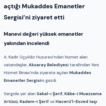
açtığı Mukaddes Emanetler
Sergisi’ni ziyaret etti
Manevi değeri yüksek emanetler
yakından incelendi
A. Kadir Üçyıldız Huzurevi’nden hizmet alan
vatandaşlar,
Aksaray Belediyesi
tarafından Yeni
Hizmet Binası’nda ziyarete açılan
Mukaddes
Emanetler Sergisi
ni gezdi.
Sergide yer alan
Sakal-ı Şerif
,
Kâbe-i Muazzama
örtüsü
,
Kadem-i Şerif
ve
Hacerü’l-Esved taşı