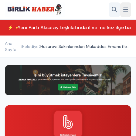
Yeni Parti Aksaray teşkilatında il ve merkez ilçe başk
Ana
Belediye
Huzurevi Sakinlerinden Mukaddes Emanetler
Sayfa
Sergisi Ziyareti