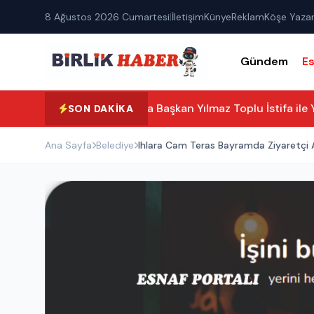
8 Ağustos 2026 Cumartesi
|
İletişim
Künye
Reklam
Köşe Yazar
Gündem
E
Taşpınar’da Başkan Yılmaz Toplu İstifa ile Yeni 
SON DAKIKA
Ana Sayfa
Belediye
Ihlara Cam Teras Bayramda Ziyaretçi A