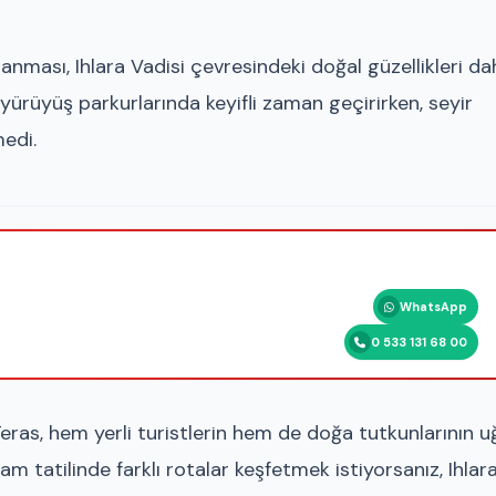
nlanması,
Ihlara Vadisi
çevresindeki doğal güzellikleri da
 yürüyüş parkurlarında keyifli zaman geçirirken, seyir
edi.
WhatsApp
0 533 131 68 00
ras, hem yerli turistlerin hem de doğa tutkunlarının u
 tatilinde farklı rotalar keşfetmek istiyorsanız, Ihlara