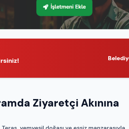
Belediy
rsiniz!
ramda Ziyaretçi Akınına
 Teras, yemyeşil doğası ve eşsiz manzarasıyla