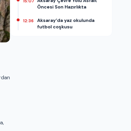
Aksaray Çevre Yolu Asfalt
15:07
Öncesi Son Hazırlıkta
Aksaray’da yaz okulunda
12:36
futbol coşkusu
ardan
a,