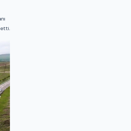
anı
etti.