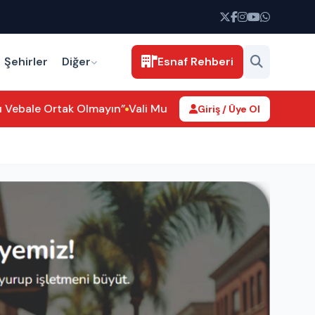
Şehirler
Diğer
Esnaf Rehberi
bale Ortak Olmayın”
Vali Murat Duru Ağzıkarahan Köyü’nde 
Giriş / Üye Ol