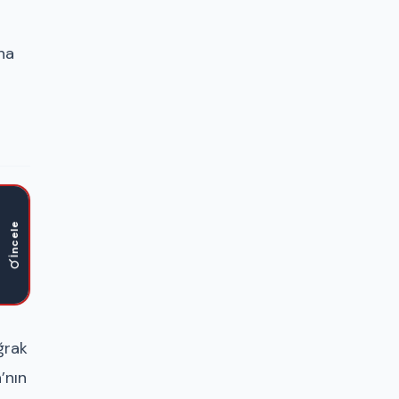
ha
İncele
ğrak
’nın