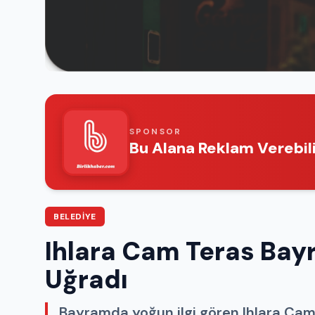
SPONSOR
Bu Alana Reklam Verebili
BELEDIYE
Ihlara Cam Teras Bay
Uğradı
Bayramda yoğun ilgi gören Ihlara Cam