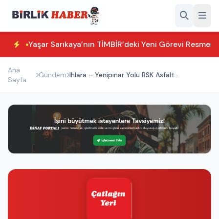
Yaşar Sarıkaya’nın TİMBİR’deki Yeni Görevi Resmen T
Ana
Gündem
Ihlara – Yenipınar Yolu BSK Asfalt
Sayfa
Çalışmaları Başladı