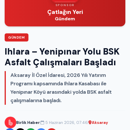
SPONSOR
Çatlağın Yeri
Gündem
GÜNDEM
Ihlara – Yenipınar Yolu BSK
Asfalt Çalışmaları Başladı
Aksaray İl Özel İdaresi, 2026 Yılı Yatırım
Programı kapsamında Ihlara Kasabası ile
Yenipınar Köyü arasındaki yolda BSK asfalt
çalışmalarına başladı.
|
|
Birlik Haber
5 Haziran 2026, 07:46
Aksaray