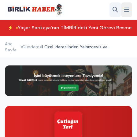
Yaşar Sarıkaya’nın TİMBİR’deki Yeni Görevi Resmen T
Ana
Gündem
İl Özel İdaresi’nden Yalnızceviz ve
Sayfa
Göksügüzel Yoluna Yatırım