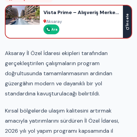
Vista Prime – Alışveriş Merkezi
İncele
– Ofis – Otel – Rezidans
Aksaray
Ara
Aksaray İl Özel İdaresi ekipleri tarafından
gerçekleştirilen çalışmaların program
doğrultusunda tamamlanmasının ardından
güzergâhın modern ve dayanıklı bir yol
standardına kavuşturulacağı belirtildi.
Kırsal bölgelerde ulaşım kalitesini artırmak
amacıyla yatırımlarını sürdüren İl Özel İdaresi,
2026 yılı yol yapım programı kapsamında il