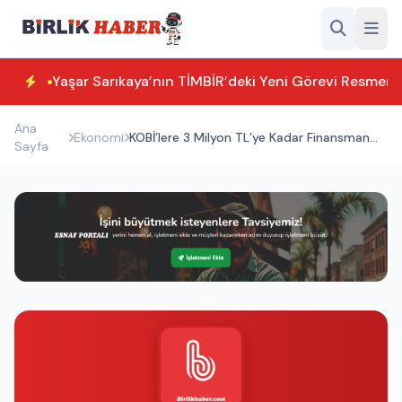
Yaşar Sarıkaya’nın TİMBİR’deki Yeni Görevi Resmen T
Ana
Ekonomi
KOBİ’lere 3 Milyon TL’ye Kadar Finansman
Sayfa
Desteği