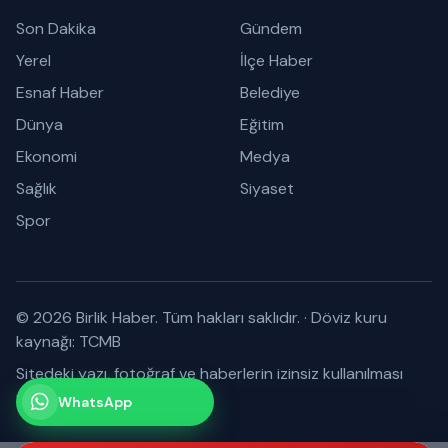
Son Dakika
Gündem
Yerel
İlçe Haber
Esnaf Haber
Belediye
Dünya
Eğitim
Ekonomi
Medya
Sağlık
Siyaset
Spor
© 2026 Birlik Haber. Tüm hakları saklıdır.
·
Döviz kuru
kaynağı: TCMB
Sitedeki yazı, fotoğraf ve haberlerin izinsiz kullanılması
yasaktır.
WhatsApp
Kanalımız
Abone olabilirsiniz