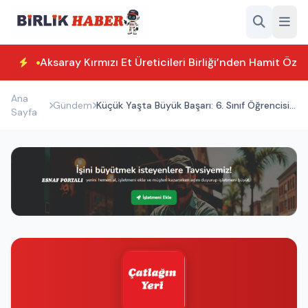
Aksaray Kırmızı Et Üreticileri Birliği’nden Hamit Özk
Ana
Gündem
Küçük Yaşta Büyük Başarı: 6. Sınıf Öğrencisi
Sayfa
Hafız Oldu