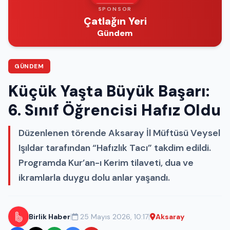
SPONSOR
Çatlağın Yeri
Gündem
GÜNDEM
Küçük Yaşta Büyük Başarı:
6. Sınıf Öğrencisi Hafız Oldu
Düzenlenen törende Aksaray İl Müftüsü Veysel
Işıldar tarafından “Hafızlık Tacı” takdim edildi.
Programda Kur’an-ı Kerim tilaveti, dua ve
ikramlarla duygu dolu anlar yaşandı.
|
|
Birlik Haber
25 Mayıs 2026, 10:17
Aksaray