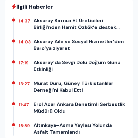
İlgili Haberler
Aksaray Kırmızı Et Üreticileri
14:37
Birliği’nden Hamit Özkök’e destek
açıklaması
Aksaray Aile ve Sosyal Hizmetler’den
14:03
Baro’ya ziyaret
Aksaray’da Sevgi Dolu Doğum Günü
17:19
Etkinliği
Murat Duru, Güney Türkistanlılar
13:27
Derneği’ni Kabul Etti
Erol Acar Ankara Denetimli Serbestlik
11:47
Müdürü Oldu
Altınkaya–Asma Yaylası Yolunda
16:59
Asfalt Tamamlandı