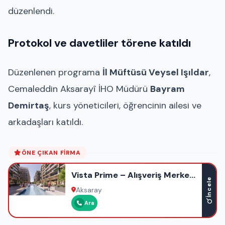
düzenlendi.
Protokol ve davetliler törene katıldı
Düzenlenen programa
İl Müftüsü Veysel Işıldar
,
Cemaleddin Aksarayî İHO Müdürü
Bayram
Demirtaş
, kurs yöneticileri, öğrencinin ailesi ve
arkadaşları katıldı.
ÖNE ÇIKAN FIRMA
Vista Prime – Alışveriş Merkezi
İncele
– Ofis – Otel – Rezidans
Aksaray
Ara