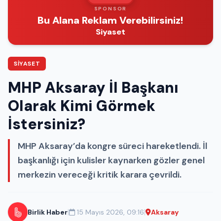
SPONSOR
Bu Alana Reklam Verebilirsiniz!
Siyaset
SIYASET
MHP Aksaray İl Başkanı
Olarak Kimi Görmek
İstersiniz?
MHP Aksaray’da kongre süreci hareketlendi. İl
başkanlığı için kulisler kaynarken gözler genel
merkezin vereceği kritik karara çevrildi.
|
|
Birlik Haber
15 Mayıs 2026, 09:16
Aksaray