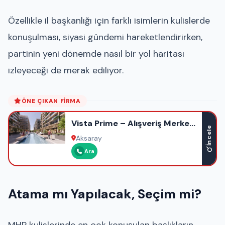
Özellikle il başkanlığı için farklı isimlerin kulislerde
konuşulması, siyasi gündemi hareketlendirirken,
partinin yeni dönemde nasıl bir yol haritası
izleyeceği de merak ediliyor.
ÖNE ÇIKAN FIRMA
Vista Prime – Alışveriş Merkezi
İncele
– Ofis – Otel – Rezidans
Aksaray
Ara
Atama mı Yapılacak, Seçim mi?