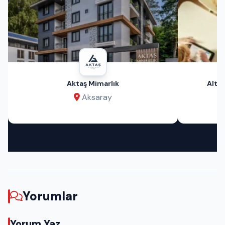
Aktaş Mimarlık
Altın
Aksaray
Yorumlar
Yorum Yaz