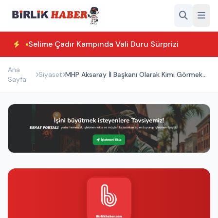
Selime Çadır Kampında Vali Duru Sürprizi
Ana
Siyaset
MHP Aksaray İl Başkanı Olarak Kimi Görmek
Sayfa
İstersiniz?