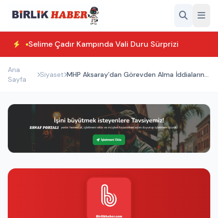
Selime Çadır Kampında Vali Duru Sürprizi
Ana
Siyaset
MHP Aksaray’dan Görevden Alma İddialarına
Sayfa
Yanıt