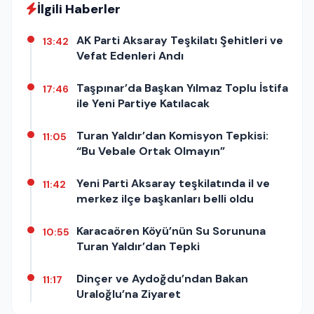
İlgili Haberler
AK Parti Aksaray Teşkilatı Şehitleri ve
13:42
Vefat Edenleri Andı
Taşpınar’da Başkan Yılmaz Toplu İstifa
17:46
ile Yeni Partiye Katılacak
Turan Yaldır’dan Komisyon Tepkisi:
11:05
“Bu Vebale Ortak Olmayın”
Yeni Parti Aksaray teşkilatında il ve
11:42
merkez ilçe başkanları belli oldu
Karacaören Köyü’nün Su Sorununa
10:55
Turan Yaldır’dan Tepki
Dinçer ve Aydoğdu’ndan Bakan
11:17
Uraloğlu’na Ziyaret