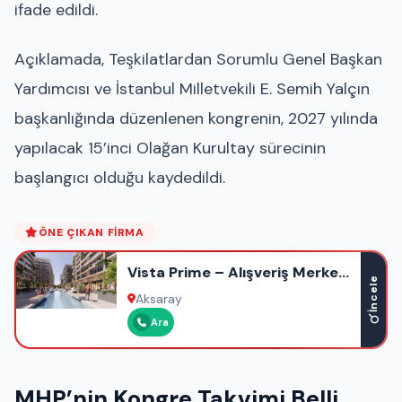
ifade edildi.
Açıklamada, Teşkilatlardan Sorumlu Genel Başkan
Yardımcısı ve İstanbul Milletvekili
E. Semih Yalçın
başkanlığında düzenlenen kongrenin, 2027 yılında
yapılacak 15’inci Olağan Kurultay sürecinin
başlangıcı olduğu kaydedildi.
ÖNE ÇIKAN FIRMA
Vista Prime – Alışveriş Merkezi
İncele
– Ofis – Otel – Rezidans
Aksaray
Ara
MHP’nin Kongre Takvimi Belli