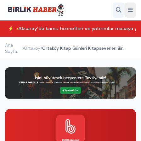
Aksaray’da kamu hizmetleri ve yatırımlar masaya yatı
Ana
Ortaköy
Ortaköy Kitap Günleri Kitapseverleri Bir
Sayfa
Araya Getirecek