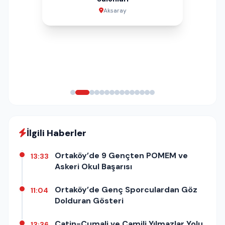
Aksaray
Aksaray
Aksaray
Aksaray
Aksaray
İstanbul
Aksaray
Aksaray
Aksaray
Aksaray
Aksaray
Aksaray
Aksaray
İlgili Haberler
Ortaköy’de 9 Gençten POMEM ve
13:33
Askeri Okul Başarısı
Ortaköy’de Genç Sporculardan Göz
11:04
Dolduran Gösteri
Çatin-Cumali ve Camili Yılmazlar Yolu
13:36