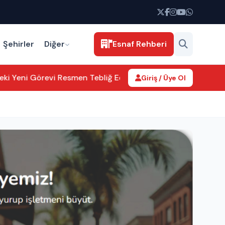
Şehirler
Diğer
Esnaf Rehberi
i Yeni Görevi Resmen Tebliğ Edildi
Aksaray’da kamu hizmetleri
Giriş / Üye Ol