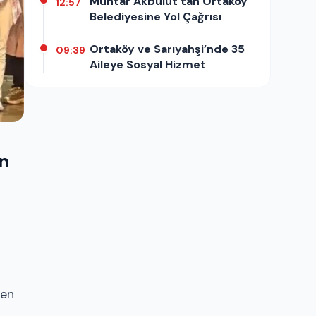
Muhtar Akbulut’tan Ortaköy
12:57
Belediyesine Yol Çağrısı
Ortaköy ve Sarıyahşi’nde 35
09:39
Aileye Sosyal Hizmet
an
nen