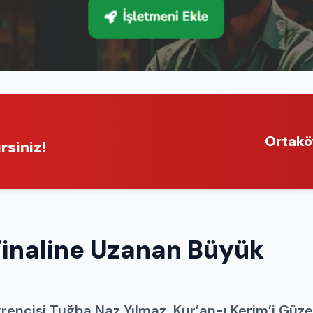
Ortakö
rsiniz!
Finaline Uzanan Büyük
rencisi Tuğba Naz Yılmaz, Kur’an-ı Kerim’i Güze