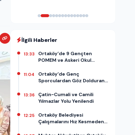
İlgili Haberler
Ortaköy’de 9 Gençten
13:33
POMEM ve Askeri Okul
Başarısı
Ortaköy’de Genç
11:04
Sporculardan Göz Dolduran
Gösteri
Çatin-Cumali ve Camili
13:36
Yılmazlar Yolu Yenilendi
Ortaköy Belediyesi
12:25
Çalışmalarını Hız Kesmeden
Sürdürüyor