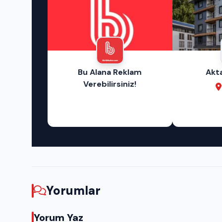
lışveriş
Bu Alana Reklam
Akt
– Otel –
Verebilirsiniz!
s
ay
Yorumlar
Yorum Yaz