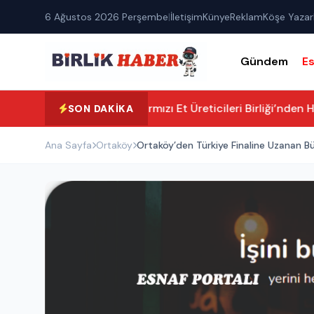
6 Ağustos 2026 Perşembe
|
İletişim
Künye
Reklam
Köşe Yazarl
Gündem
E
Aksaray Kırmızı Et Üreticileri Birliği’nden H
SON DAKIKA
Ana Sayfa
Ortaköy
Ortaköy’den Türkiye Finaline Uzanan B