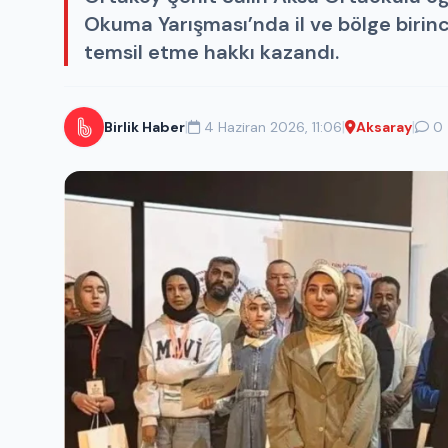
Okuma Yarışması’nda il ve bölge birinc
temsil etme hakkı kazandı.
|
|
|
Birlik Haber
4 Haziran 2026, 11:06
Aksaray
0