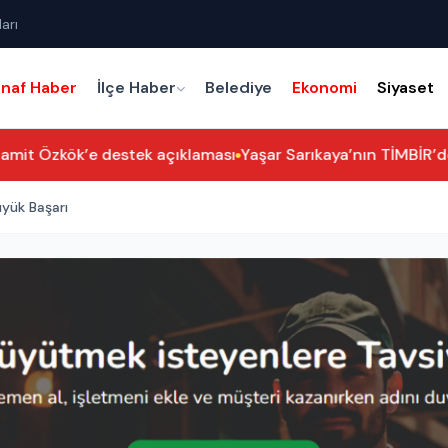
arı
snaf Haber
İlçe Haber
Belediye
Ekonomi
Siyaset
amit Özkök’e destek açıklaması
Yaşar Sarıkaya’nın TİMBİR’dek
üyük Başarı