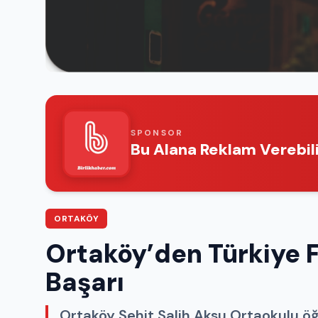
SPONSOR
Bu Alana Reklam Verebili
ORTAKÖY
Ortaköy’den Türkiye 
Başarı
Ortaköy Şehit Salih Aksu Ortaokulu öğ