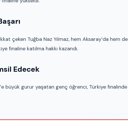
finaline yükseldi.
 Başarı
dikkat çeken Tuğba Naz Yılmaz, hem Aksaray’da hem de
iye finaline katılma hakkı kazandı.
msil Edecek
y’e büyük gurur yaşatan genç öğrenci, Türkiye finalinde