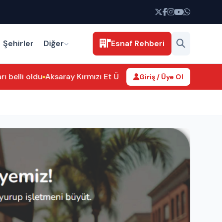
Şehirler
Diğer
Esnaf Rehberi
elli oldu
Aksaray Kırmızı Et Üreticileri Birliği’nden Hamit Ö
Giriş / Üye Ol