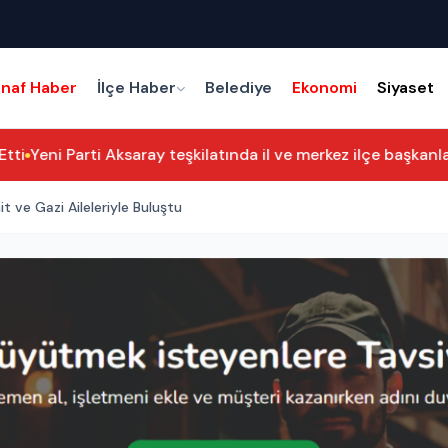
snaf Haber
İlçe Haber
Belediye
Ekonomi
Siyaset
i
Yeni Parti Aksaray teşkilatında il ve merkez ilçe başkanları b
 ve Gazi Aileleriyle Buluştu