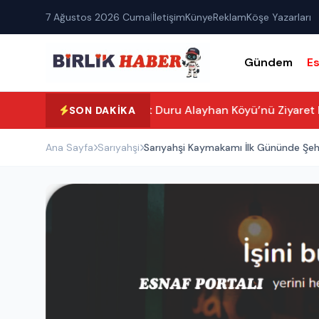
7 Ağustos 2026 Cuma
|
İletişim
Künye
Reklam
Köşe Yazarları
Gündem
E
Vali Murat Duru Alayhan Köyü’nü Ziyaret Ett
SON DAKIKA
Ana Sayfa
Sarıyahşi
Sarıyahşi Kaymakamı İlk Gününde Şehit