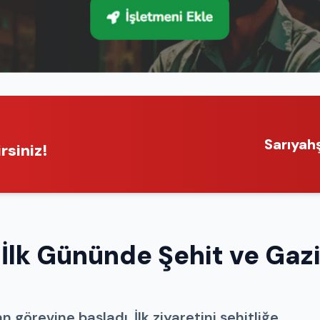
Sarıyah
rsiniz!
İlk Gününde Şehit ve Gaz
örevine başladı. İlk ziyaretini şehitliğe