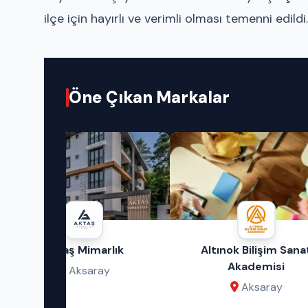
ilçe için hayırlı ve verimli olması temenni edildi.
Öne Çıkan Markalar
rlık
Altınok Bilişim Sanat
Çat
Akademisi
ay
Aksar
Aksaray