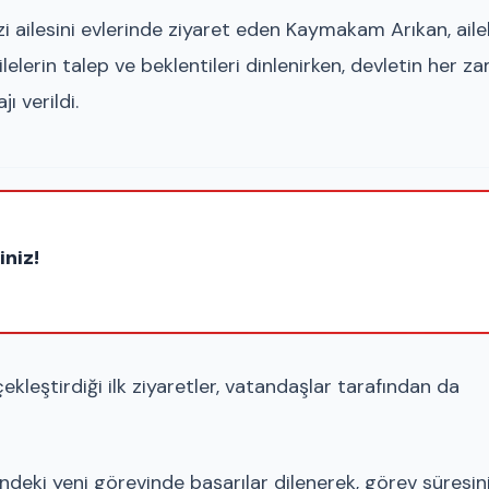
gazi ailesini evlerinde ziyaret eden Kaymakam Arıkan, aile
ilelerin talep ve beklentileri dinlenirken, devletin her z
ı verildi.
iniz!
leştirdiği ilk ziyaretler, vatandaşlar tarafından da
deki yeni görevinde başarılar dilenerek, görev süresin