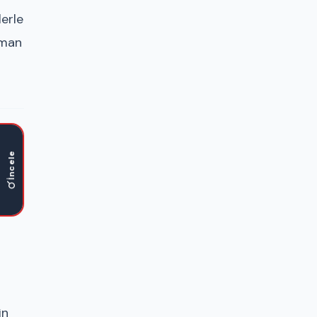
lerle
aman
İncele
in