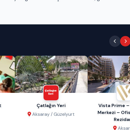
lağın Yeri
Vista Prime – Alışveriş
Merkezi – Ofis – Otel –
ay / Güzelyurt
Rezidans
Aksaray