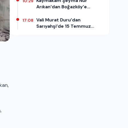
Kaymakam Şeyma Nur
10:29
Arıkan’dan Boğazköy’e
Kapsamlı Ziyaret
Vali Murat Duru’dan
17:08
Sarıyahşi’de 15 Temmuz
Gazilerine Ziyaret
kan,
,