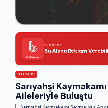
SPONSOR
Bu Alana Reklam Verebili
SARIYAHŞI
Sarıyahşi Kaymakamı 
Aileleriyle Buluştu
Sarıyahşi Kaymakamı Şeyma Nur Arıkan g