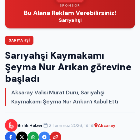
SPONSOR
Bu Alana Reklam Verebilirsiniz!
Sarıyahşi
SARIYAHŞI
Sarıyahşi Kaymakamı
Şeyma Nur Arıkan görevine
başladı
Aksaray Valisi Murat Duru, Sarıyahşi
Kaymakamı Şeyma Nur Arıkan’ı Kabul Etti
|
|
Birlik Haber
2 Temmuz 2026, 19:19
Aksaray