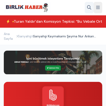
Turan Yaldır’dan Komisyon Tepkisi: “Bu Vebale Orta
Ana
Sarıyahşi
Sarıyahşi Kaymakamı Şeyma Nur Arıkan
Sayfa
görevine başladı