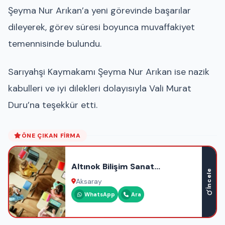
Şeyma Nur Arıkan’a yeni görevinde başarılar
dileyerek, görev süresi boyunca muvaffakiyet
temennisinde bulundu.
Sarıyahşi Kaymakamı Şeyma Nur Arıkan ise nazik
kabulleri ve iyi dilekleri dolayısıyla Vali Murat
Duru’na teşekkür etti.
ÖNE ÇIKAN FIRMA
Altınok Bilişim Sanat
İncele
Akademisi
Aksaray
WhatsApp
Ara