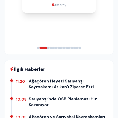
Aksaray
Aksaray
Aksaray
Aksaray
Aksaray
İstanbul
Aksaray
Aksaray
Aksaray
Aksaray
Aksaray
Aksaray
Aksaray
İlgili Haberler
Ağaçören Heyeti Sarıyahşi
11:20
Kaymakamı Arıkan’ı Ziyaret Etti
Sarıyahşi’nde OSB Planlaması Hız
10:08
Kazanıyor
Ağaçören ve Sarıyahşi Kaymakamları
10:05