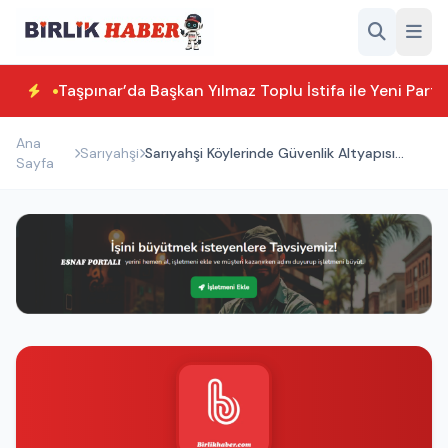
Taşpınar’da Başkan Yılmaz Toplu İstifa ile Yeni Parti
Ana
Sarıyahşi
Sarıyahşi Köylerinde Güvenlik Altyapısı
Sayfa
Güçlendirildi