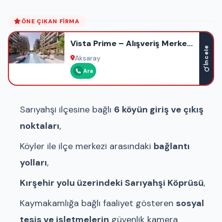
ÖNE ÇIKAN FIRMA
Vista Prime – Alışveriş Merkezi
İncele
– Ofis – Otel – Rezidans
Aksaray
Ara
Sarıyahşi ilçesine bağlı
6 köyün giriş ve çıkış
noktaları
,
Köyler ile ilçe merkezi arasındaki
bağlantı
yolları
,
Kırşehir yolu üzerindeki Sarıyahşi Köprüsü
,
Kaymakamlığa bağlı faaliyet gösteren
sosyal
tesis ve işletmelerin
güvenlik kamera