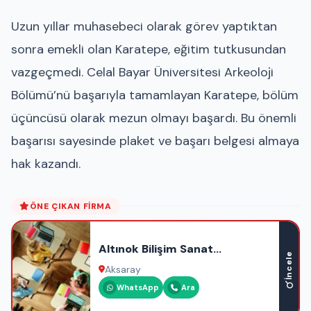
Uzun yıllar muhasebeci olarak görev yaptıktan
sonra emekli olan Karatepe, eğitim tutkusundan
vazgeçmedi. Celal Bayar Üniversitesi Arkeoloji
Bölümü’nü başarıyla tamamlayan Karatepe, bölüm
üçüncüsü olarak mezun olmayı başardı. Bu önemli
başarısı sayesinde plaket ve başarı belgesi almaya
hak kazandı.
ÖNE ÇIKAN FIRMA
Altınok Bilişim Sanat
İncele
Akademisi
Aksaray
WhatsApp
Ara