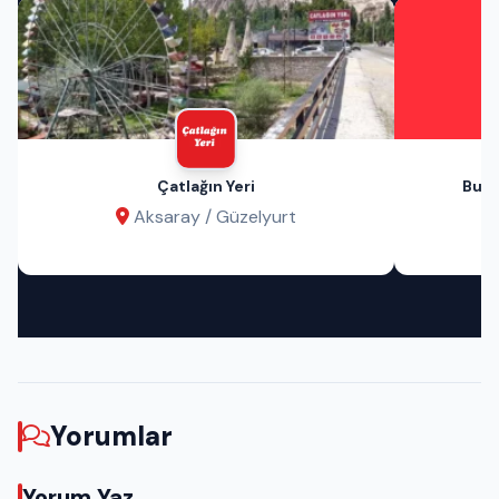
Çatlağın Yeri
Bu A
Aksaray / Güzelyurt
Yorumlar
Yorum Yaz