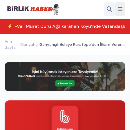
Vali Murat Duru Ağzıkarahan Köyü’nde Vatandaşlarl
Ana
Sarıyahşi
Sarıyahşili Behiye Karatepe’den İlham Veren
Sayfa
Başarı Hikâyesi