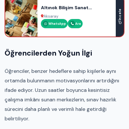
Altınok Bilişim Sanat
İncele
Akademisi
Aksaray
WhatsApp
Ara
Öğrencilerden Yoğun İlgi
Öğrenciler, benzer hedeflere sahip kişilerle aynı
ortamda bulunmanın motivasyonlarını artırdığını
ifade ediyor. Uzun saatler boyunca kesintisiz
çalışma imkânı sunan merkezlerin, sınav hazırlık
sürecini daha planlı ve verimli hale getirdiği
belirtiliyor.