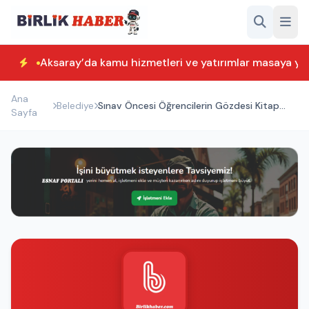
Aksaray’da kamu hizmetleri ve yatırımlar masaya yatı
Ana
Belediye
Sınav Öncesi Öğrencilerin Gözdesi Kitap
Sayfa
Konakları