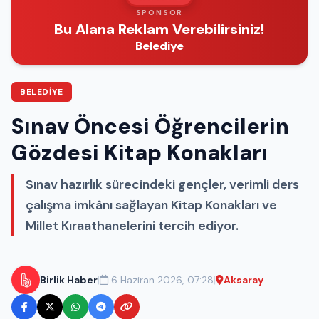
SPONSOR
Bu Alana Reklam Verebilirsiniz!
Belediye
BELEDIYE
Sınav Öncesi Öğrencilerin
Gözdesi Kitap Konakları
Sınav hazırlık sürecindeki gençler, verimli ders
çalışma imkânı sağlayan Kitap Konakları ve
Millet Kıraathanelerini tercih ediyor.
|
|
Birlik Haber
6 Haziran 2026, 07:28
Aksaray