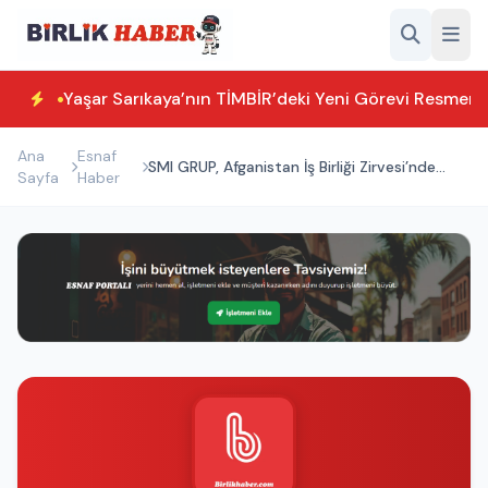
Yaşar Sarıkaya’nın TİMBİR’deki Yeni Görevi Resmen T
Ana
Esnaf
SMI GRUP, Afganistan İş Birliği Zirvesi’nde
Sayfa
Haber
Aksaray’ı Temsil Etti