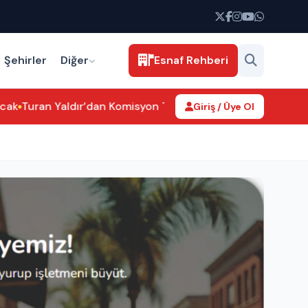
Şehirler
Diğer
Esnaf Rehberi
ak
Turan Yaldır’dan Komisyon Tepkisi: “Bu Vebale Ortak Olma
Giriş / Üye Ol