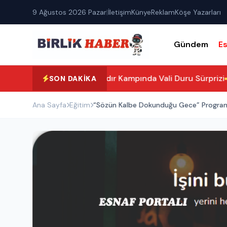
9 Ağustos 2026 Pazar
|
İletişim
Künye
Reklam
Köşe Yazarları
Gündem
E
Selime Çadır Kampında Vali Duru Sürprizi
Ta
SON DAKIKA
Ana Sayfa
Eğitim
“Sözün Kalbe Dokunduğu Gece” Program