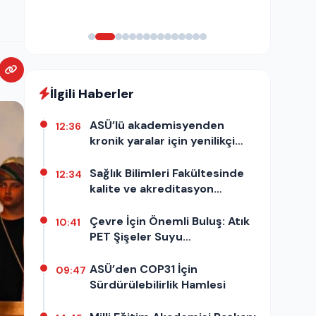
İlgili Haberler
ASÜ’lü akademisyenden
12:36
kronik yaralar için yenilikçi
araştırma
Sağlık Bilimleri Fakültesinde
12:34
kalite ve akreditasyon
süreçleri ele alındı
Çevre İçin Önemli Buluş: Atık
10:41
PET Şişeler Suyu
Temizleyecek
ASÜ’den COP31 İçin
09:47
Sürdürülebilirlik Hamlesi