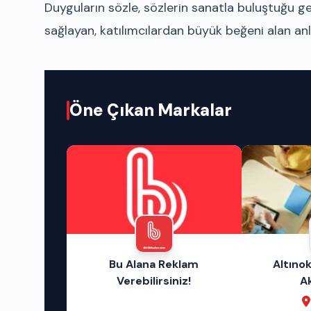
Duyguların sözle, sözlerin sanatla buluştuğu gec
sağlayan, katılımcılardan büyük beğeni alan anla
Öne Çıkan Markalar
rlık
Bu Alana Reklam
Altınok
Verebilirsiniz!
A
ay