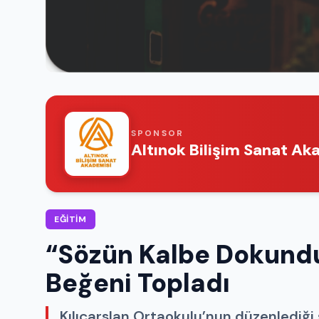
SPONSOR
Altınok Bilişim Sanat Ak
EĞITIM
“Sözün Kalbe Dokund
Beğeni Topladı
Kılıçarslan Ortaokulu’nun düzenlediği