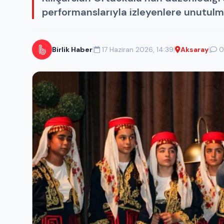
performanslarıyla izleyenlere unutulma
|
|
|
Birlik Haber
17 Haziran 2026, 14:39
Aksaray
0