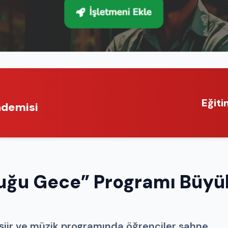
Eğiti
ademisi
uğu Gece” Programı Büyü
 şiir ve müzik programında öğrenciler sahne