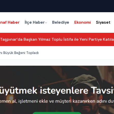
snaf Haber
İlçe Haber
Belediye
Ekonomi
Siyaset
şpınar’da Başkan Yılmaz Toplu İstifa ile Yeni Partiye Katılac
ı Büyük Beğeni Topladı