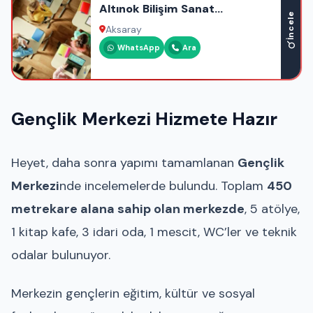
Altınok Bilişim Sanat
İncele
Akademisi
Aksaray
WhatsApp
Ara
Gençlik Merkezi Hizmete Hazır
Heyet, daha sonra yapımı tamamlanan
Gençlik
Merkezi
nde incelemelerde bulundu. Toplam
450
metrekare alana sahip olan merkezde
, 5 atölye,
1 kitap kafe, 3 idari oda, 1 mescit, WC’ler ve teknik
odalar bulunuyor.
Merkezin gençlerin eğitim, kültür ve sosyal