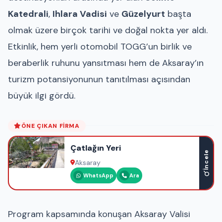
Katedrali
,
Ihlara Vadisi
ve
Güzelyurt
başta
olmak üzere birçok tarihi ve doğal nokta yer aldı.
Etkinlik, hem yerli otomobil TOGG’un birlik ve
beraberlik ruhunu yansıtması hem de Aksaray’ın
turizm potansiyonunun tanıtılması açısından
büyük ilgi gördü.
ÖNE ÇIKAN FIRMA
Çatlağın Yeri
İncele
Aksaray
WhatsApp
Ara
Program kapsamında konuşan Aksaray Valisi