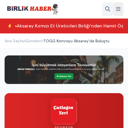
Aksaray Kırmızı Et Üreticileri Birliği’nden Hamit Özk
Ana Sayfa
Gündem
TOGG Konvoyu Aksaray’da Buluştu
SPONSOR