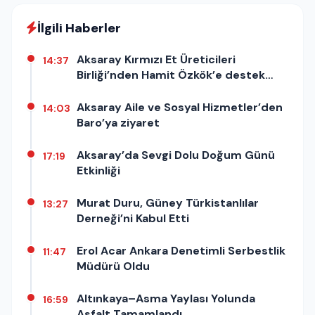
İlgili Haberler
Aksaray Kırmızı Et Üreticileri
14:37
Birliği’nden Hamit Özkök’e destek
açıklaması
Aksaray Aile ve Sosyal Hizmetler’den
14:03
Baro’ya ziyaret
Aksaray’da Sevgi Dolu Doğum Günü
17:19
Etkinliği
Murat Duru, Güney Türkistanlılar
13:27
Derneği’ni Kabul Etti
Erol Acar Ankara Denetimli Serbestlik
11:47
Müdürü Oldu
Altınkaya–Asma Yaylası Yolunda
16:59
Asfalt Tamamlandı