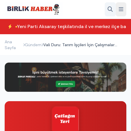
Yeni Parti Aksaray teşkilatında il ve merkez ilçe başk
Ana
Gündem
Vali Duru: Tarım İşçileri İçin Çalışmalar
Sayfa
Sürecek