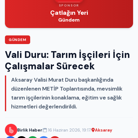
SPONSOR
Çatlağın Yeri
Gündem
GÜNDEM
Vali Duru: Tarım İşçileri İçin
Çalışmalar Sürecek
Aksaray Valisi Murat Duru başkanlığında
düzenlenen METİP Toplantısında, mevsimlik
tarım işçilerinin konaklama, eğitim ve sağlık
hizmetleri değerlendirildi.
|
|
Birlik Haber
16 Haziran 2026, 19:17
Aksaray