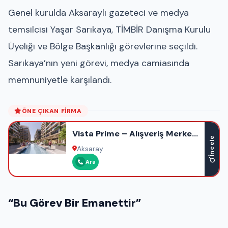
Genel kurulda Aksaraylı gazeteci ve medya
temsilcisi Yaşar Sarıkaya, TİMBİR Danışma Kurulu
Üyeliği ve Bölge Başkanlığı görevlerine seçildi.
Sarıkaya’nın yeni görevi, medya camiasında
memnuniyetle karşılandı.
ÖNE ÇIKAN FIRMA
Vista Prime – Alışveriş Merkezi
İncele
– Ofis – Otel – Rezidans
Aksaray
Ara
“Bu Görev Bir Emanettir”