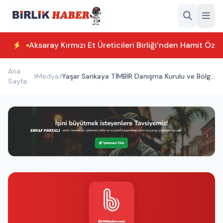
Aksaray Kırmızı Et Üreticileri Birliği’nden Hamit Özk
Ana
Medya
Yaşar Sarıkaya TİMBİR Danışma Kurulu ve Bölge
Sayfa
Başkanı Seçildi