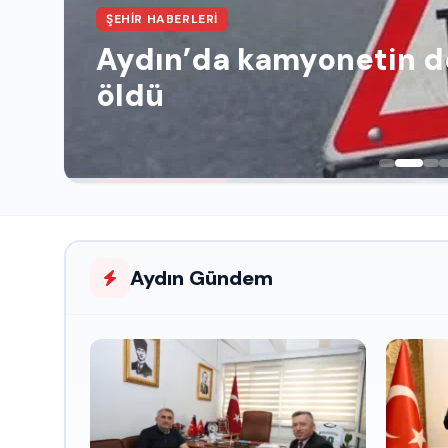
ŞEHIR HABERLERI
Aydın’da kamyonetin dev
öldü
Aydın Gündem