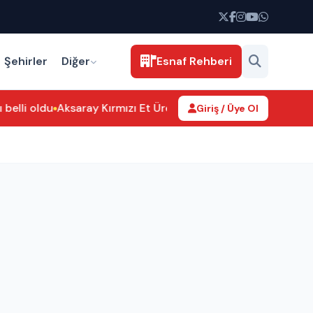
Şehirler
Diğer
Esnaf Rehberi
lli oldu
Aksaray Kırmızı Et Üreticileri Birliği’nden Hamit Özk
Giriş / Üye Ol