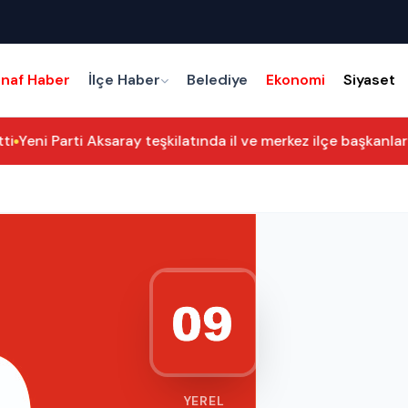
snaf Haber
İlçe Haber
Belediye
Ekonomi
Siyaset
Yeni Parti Aksaray teşkilatında il ve merkez ilçe başkanları be
YEREL