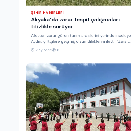
ŞEHIR HABERLERI
Akyaka’da zarar tespit çalışmaları
titizlikle sürüyor
Afetten zarar gören tarım arazilerini yerinde inceley
Aydın, çiftçilere geçmiş olsun dileklerini iletti. ​”Zarar
Tespit Çalışmaları Titizlikle Sürüyor”…
2 ay önce
8