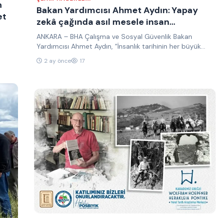
n
Bakan Yardımcısı Ahmet Aydın: Yapay
et
zekâ çağında asıl mesele insan
kalabilmektir
ANKARA – BHA Çalışma ve Sosyal Güvenlik Bakan
Yardımcısı Ahmet Aydın, “İnsanlık tarihinin her büyük
dönüşümü, beraberinde yeni…
2 ay önce
17