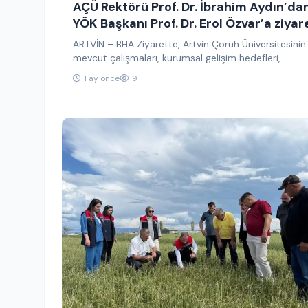
AÇÜ Rektörü Prof. Dr. İbrahim Aydın’da
YÖK Başkanı Prof. Dr. Erol Özvar’a ziyar
ARTVİN – BHA Ziyarette, Artvin Çoruh Üniversitesinin
mevcut çalışmaları, kurumsal gelişim hedefleri,
akademik faaliyetleri ve yükseköğretim alanındaki
1 ay önce
9
öncelikleri…