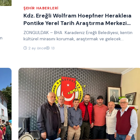
ŞEHIR HABERLERI
Kdz. Ereğli Wolfram Hoepfner Herakleıa
Pontike Yerel Tarih Araştırma Merkezi
açılıyor
ZONGULDAK – BHA Karadeniz Ereğli Belediyesi, kentin
en
kültürel mirasını korumak, araştırmak ve gelecek
kuşaklara aktarmak amacıyla önemli bir…
2 ay önce
13