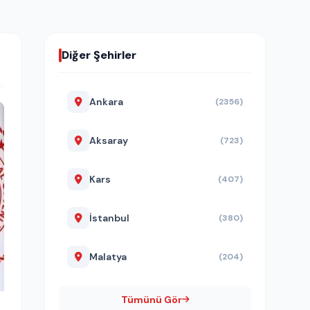
Diğer Şehirler
Ankara
(2356)
Aksaray
(723)
Kars
(407)
İstanbul
(380)
Malatya
(204)
Tümünü Gör