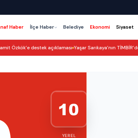
snaf Haber
İlçe Haber
Belediye
Ekonomi
Siyaset
mit Özkök’e destek açıklaması
Yaşar Sarıkaya’nın TİMBİR’deki 
YEREL