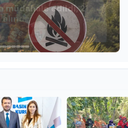
a müdahale edildi, 213’ü
 alındı