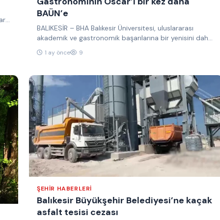
Gastronominin Oscar’ı bir kez daha
BAÜN’e
arı
BALIKESİR – BHA Balıkesir Üniversitesi, uluslararası
akademik ve gastronomik başarılarına bir yenisini daha
ekleyerek dünyanın en prestijli gastronomi…
1 ay önce
9
ŞEHIR HABERLERI
Balıkesir Büyükşehir Belediyesi’ne kaçak
asfalt tesisi cezası