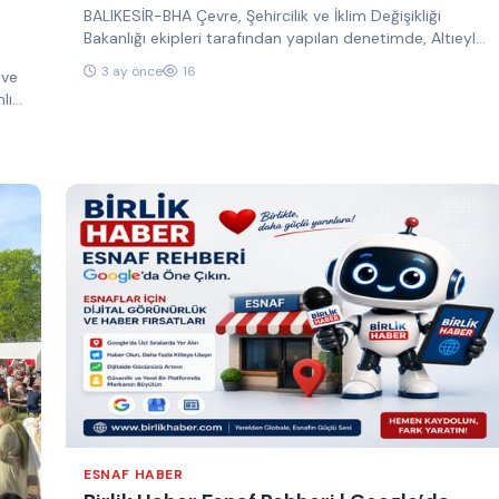
BALIKESİR-BHA Çevre, Şehircilik ve İklim Değişikliği
Bakanlığı ekipleri tarafından yapılan denetimde, Altıeylül
ilçesi Kepsut yolu civarında faaliyet gösteren…
3 ay önce
16
 ve
lık
ESNAF HABER