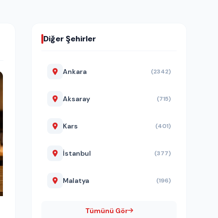
Diğer Şehirler
Ankara
(2342)
Aksaray
(715)
Kars
(401)
İstanbul
(377)
Malatya
(196)
Tümünü Gör