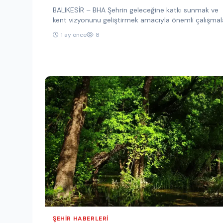
BALIKESİR – BHA Şehrin geleceğine katkı sunmak ve
kent vizyonunu geliştirmek amacıyla önemli çalışmal
hayata geçiren Balıkesir Kent…
1 ay önce
8
ŞEHIR HABERLERI