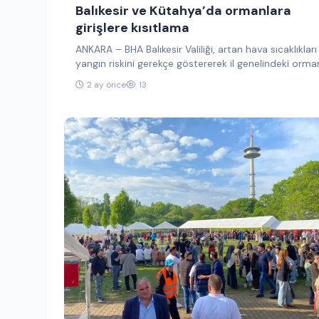
Balıkesir ve Kütahya’da ormanlara
girişlere kısıtlama
ANKARA – BHA Balıkesir Valiliği, artan hava sıcaklıkları
yangın riskini gerekçe göstererek il genelindeki orman
alanlara girişlerin…
2 ay önce
13