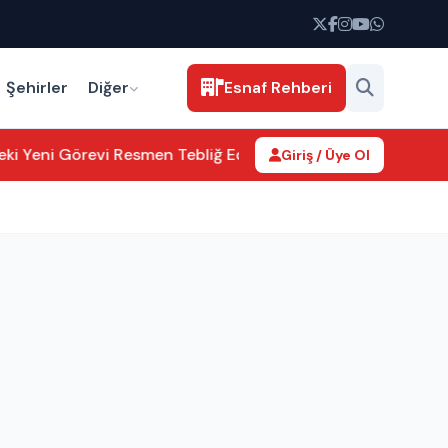
Şehirler
Diğer
Esnaf Rehberi
Yeni Görevi Resmen Tebliğ Edildi
Aksaray’da kamu hizmetleri 
Giriş / Üye Ol