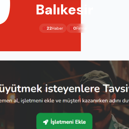
Balıkesir
22
Haber
0
Firma