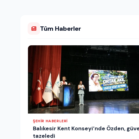
Tüm Haberler
ŞEHIR HABERLERI
Balıkesir Kent Konseyi’nde Özden, güv
tazeledi