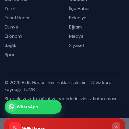
Yerel
İlçe Haber
Esnaf Haber
Belediye
Dünya
Eğitim
Ekonomi
Medya
Sağlık
Siyaset
Spor
© 2026 Birlik Haber. Tüm hakları saklıdır.
·
Döviz kuru
kaynağı: TCMB
Sitedeki yazı, fotoğraf ve haberlerin izinsiz kullanılması
yasaktır.
WhatsApp
Kanalımız
Abone olabilirsiniz
×
Birlik Haber