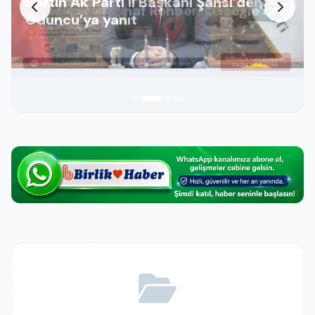
Bartın Ak Parti il Başkanı Şansi’den
Birlik Haber Esnaf Rehberi | Google’da
Oduncu’ya yanıt
Öne Çıkın