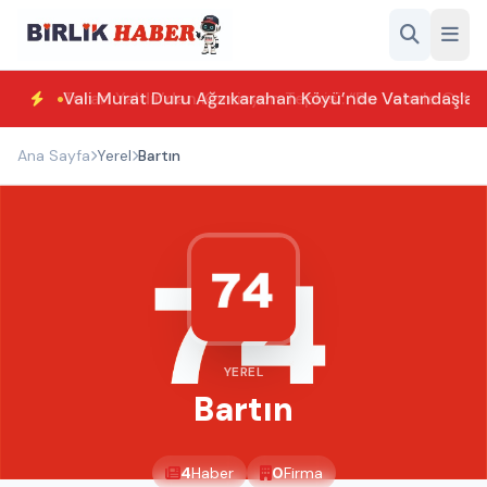
Vali Murat Duru Ağzıkarahan Köyü’nde Vatandaşlarl
Ana Sayfa
Yerel
Bartın
YEREL
Bartın
4
Haber
0
Firma