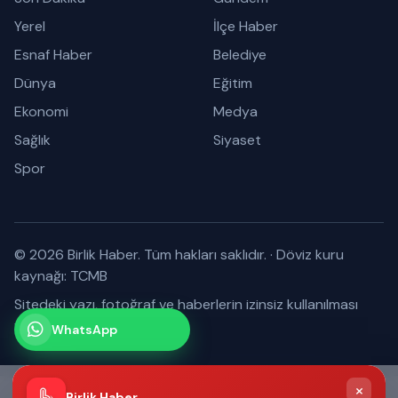
Yerel
İlçe Haber
Esnaf Haber
Belediye
Dünya
Eğitim
Ekonomi
Medya
Sağlık
Siyaset
Spor
© 2026 Birlik Haber. Tüm hakları saklıdır.
·
Döviz kuru
kaynağı: TCMB
Sitedeki yazı, fotoğraf ve haberlerin izinsiz kullanılması
yasaktır.
WhatsApp
Kanalımız
Abone olabilirsiniz
×
Birlik Haber