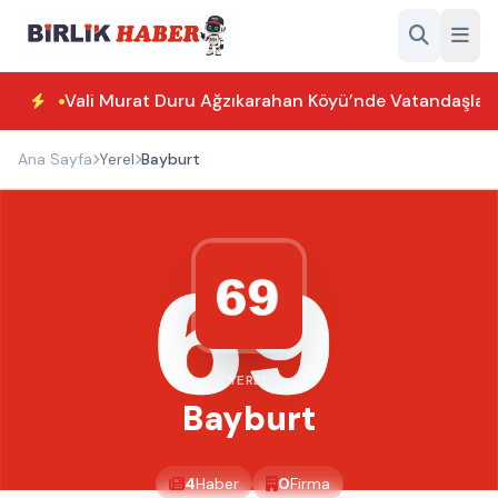
Vali Murat Duru Ağzıkarahan Köyü’nde Vatandaşlarl
Ana Sayfa
Yerel
Bayburt
YEREL
Bayburt
4
Haber
0
Firma