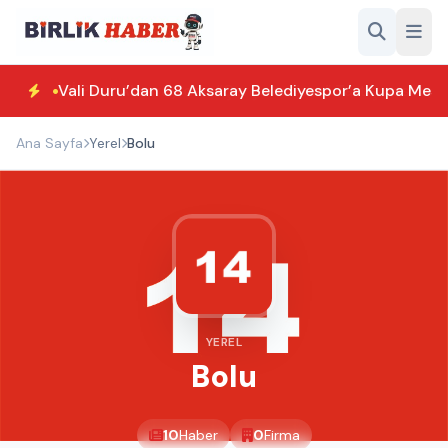
Vali Duru’dan 68 Aksaray Belediyespor’a Kupa Mesaj
Ana Sayfa
Yerel
Bolu
YEREL
Bolu
10
Haber
0
Firma