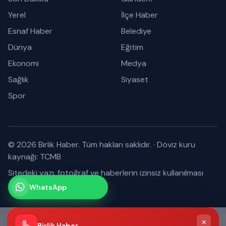
Yerel
İlçe Haber
Esnaf Haber
Belediye
Dünya
Eğitim
Ekonomi
Medya
Sağlık
Siyaset
Spor
© 2026 Birlik Haber. Tüm hakları saklıdır.
·
Döviz kuru
kaynağı: TCMB
Sitedeki yazı, fotoğraf ve haberlerin izinsiz kullanılması
yasaktır.
WhatsApp
Kanalımız
Abone olabilirsiniz
×
Birlik Haber