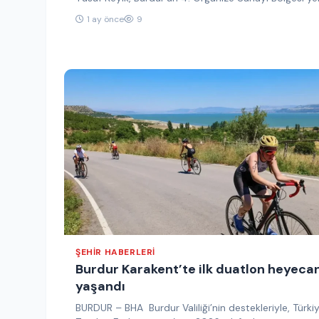
onayının…
1 ay önce
9
ŞEHIR HABERLERI
Burdur Karakent’te ilk duatlon heyecan
yaşandı
BURDUR – BHA Burdur Valiliği’nin destekleriyle, Türki