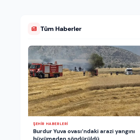
Tüm Haberler
ŞEHIR HABERLERI
Burdur Yuva ovası’ndaki arazi yangını
büyümeden söndürüldü