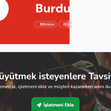
Burdur
50
Haber
0
Firma