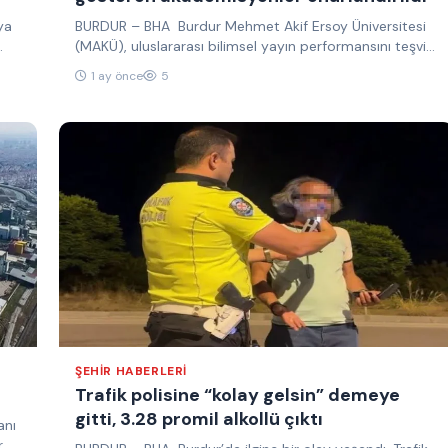
ya
BURDUR – BHA Burdur Mehmet Akif Ersoy Üniversitesi
(MAKÜ), uluslararası bilimsel yayın performansını teşvik
etmek amacıyla düzenlediği program…
1 ay önce
5
ŞEHIR HABERLERI
Trafik polisine “kolay gelsin” demeye
gitti, 3.28 promil alkollü çıktı
anı
r