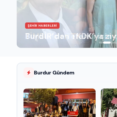
ŞEHIR HABERLERI
Burdur’da Tefenni için 
Burdur Gündem