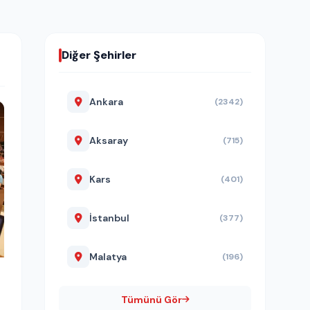
Diğer Şehirler
Ankara
(2342)
Aksaray
(715)
Kars
(401)
İstanbul
(377)
Malatya
(196)
Tümünü Gör