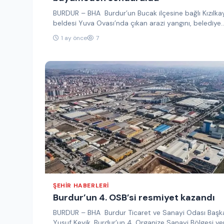
BURDUR – BHA Burdur’un Bucak ilçesine bağlı Kızılka
beldesi Yuva Ovası’nda çıkan arazi yangını, belediye
itfaiye ekiplerinin hızlı…
1 ay önce
7
ŞEHIR HABERLERI
Burdur’un 4. OSB’si resmiyet kazandı
BURDUR – BHA Burdur Ticaret ve Sanayi Odası Başk
Yusuf Keyik, Burdur’un 4. Organize Sanayi Bölgesi ye