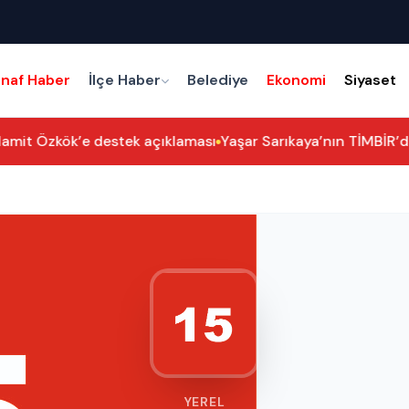
snaf Haber
İlçe Haber
Belediye
Ekonomi
Siyaset
mit Özkök’e destek açıklaması
Yaşar Sarıkaya’nın TİMBİR’deki 
YEREL