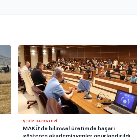
ŞEHIR HABERLERI
MAKÜ’de bilimsel üretimde başarı
gösteren akademisyenler onurlandırıldı