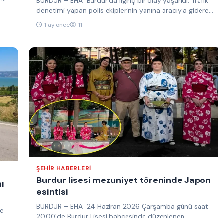
BURDUR – BHA Burdur’da ilginç bir olay yaşandı. Trafik
denetimi yapan polis ekiplerinin yanına aracıyla giderek
selam vermek…
1 ay önce
11
ŞEHIR HABERLERI
Burdur lisesi mezuniyet töreninde Japon
ı
esintisi
BURDUR – BHA 24 Haziran 2026 Çarşamba günü saat
ye
20.00’de Burdur Lisesi bahçesinde düzenlenen