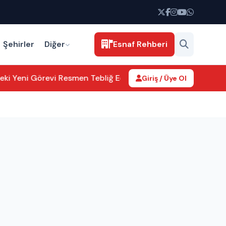
Şehirler
Diğer
Esnaf Rehberi
Yeni Görevi Resmen Tebliğ Edildi
Aksaray’da kamu hizmetleri 
Giriş / Üye Ol