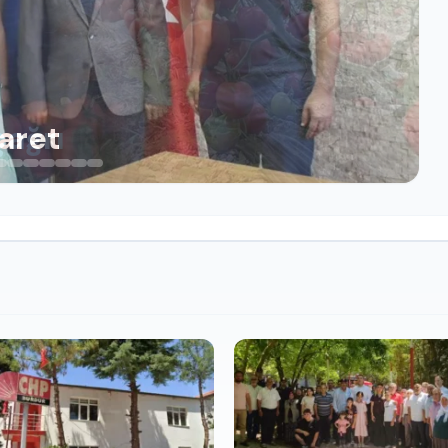
çağrı