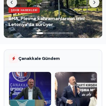
ŞEHIR HABERLERI
BHA, Plevne kahramanlarının izini
Letonya’da sürüyor
Çanakkale Gündem