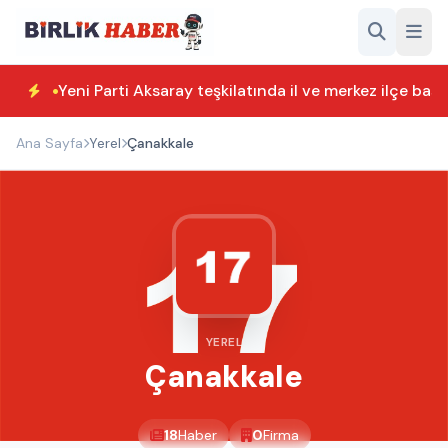
Yeni Parti Aksaray teşkilatında il ve merkez ilçe başk
Ana Sayfa
Yerel
Çanakkale
YEREL
Çanakkale
18
Haber
0
Firma