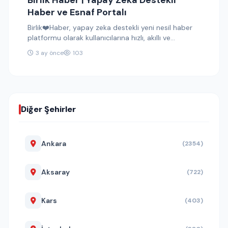
Birlik Haber | Yapay Zeka Destekli
Haber ve Esnaf Portalı
Birlik❤️Haber, yapay zeka destekli yeni nesil haber
platformu olarak kullanıcılarına hızlı, akıllı ve
kişiselleştirilmiş bir deneyim sunuyor. Gelişmiş…
3 ay önce
103
Diğer Şehirler
Ankara
(2354)
Aksaray
(722)
Kars
(403)