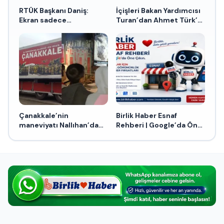
RTÜK Başkanı Daniş:
İçişleri Bakan Yardımcısı
Ekran sadece
Turan’dan Ahmet Türk’e
eğlendirmez, öğretir
tepki
Çanakkale’nin
Birlik Haber Esnaf
maneviyatı Nallıhan’da
Rehberi | Google’da Öne
yaşatılıyor
Çıkın