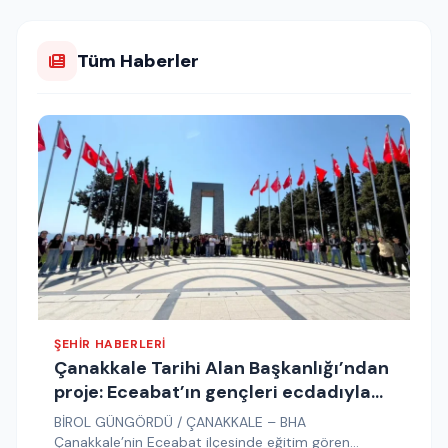
Tüm Haberler
ŞEHIR HABERLERI
Çanakkale Tarihi Alan Başkanlığı’ndan
proje: Eceabat’ın gençleri ecdadıyla
buluşuyor
BİROL GÜNGÖRDÜ / ÇANAKKALE – BHA
Çanakkale’nin Eceabat ilçesinde eğitim gören