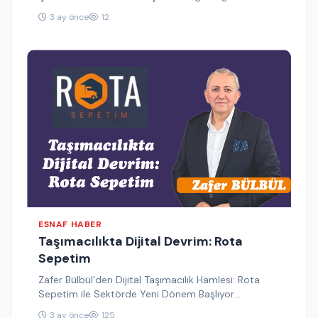
öğrencilerin, yaşadıkları coğrafyanın tarihi mirasını
3 ay önce
12
daha yakından…
ESNAF HABER
Taşımacılıkta Dijital Devrim: Rota
Sepetim
Zafer Bülbül’den Dijital Taşımacılık Hamlesi: Rota
Sepetim ile Sektörde Yeni Dönem Başlıyor
Taşımacılık sektöründe yaklaşık 30 yıllık deneyime…
3 ay önce
125