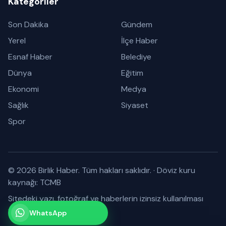
Kategoriler
Son Dakika
Gündem
Yerel
İlçe Haber
Esnaf Haber
Belediye
Dünya
Eğitim
Ekonomi
Medya
Sağlık
Siyaset
Spor
© 2026 Birlik Haber. Tüm hakları saklıdır.
·
Döviz kuru
kaynağı: TCMB
Sitedeki yazı, fotoğraf ve haberlerin izinsiz kullanılması
yasaktır.
WhatsApp
Kanalımız
Abone olabilirsiniz