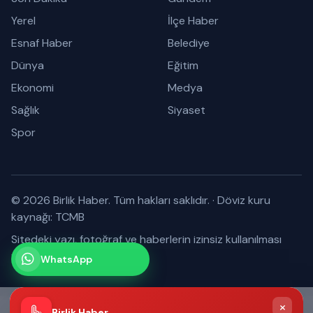
Yerel
İlçe Haber
Esnaf Haber
Belediye
Dünya
Eğitim
Ekonomi
Medya
Sağlık
Siyaset
Spor
© 2026 Birlik Haber. Tüm hakları saklıdır.
·
Döviz kuru
kaynağı: TCMB
Sitedeki yazı, fotoğraf ve haberlerin izinsiz kullanılması
yasaktır.
WhatsApp
Kanalımız
Abone olabilirsiniz
×
Birlik Haber