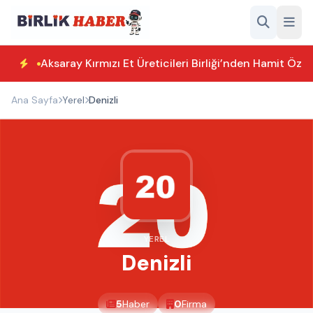
Aksaray Kırmızı Et Üreticileri Birliği’nden Hamit Özk
Ana Sayfa
Yerel
Denizli
YEREL
Denizli
5
Haber
0
Firma