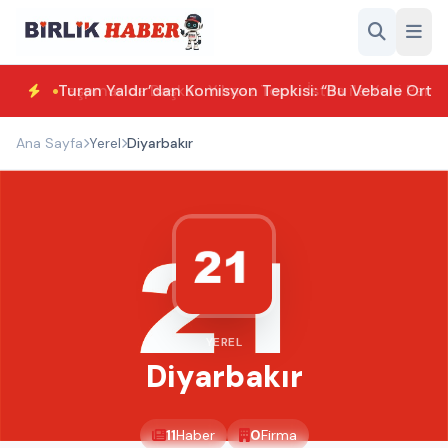
Turan Yaldır’dan Komisyon Tepkisi: “Bu Vebale Orta
Ana Sayfa
Yerel
Diyarbakır
YEREL
Diyarbakır
11
Haber
0
Firma