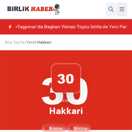
Taşpınar’da Başkan Yılmaz Toplu İstifa ile Yeni Parti
Ana Sayfa
Yerel
Hakkari
YEREL
Hakkari
5
Haber
0
Firma