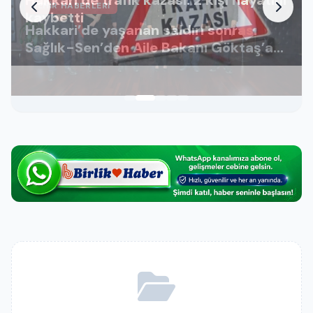
ŞEHIR HABERLERI
kaybetti
Hakkari’de yaşanan saldırı sonrası
Sağlık-Sen’den Aile Bakanı Göktaş’a
ziyaret