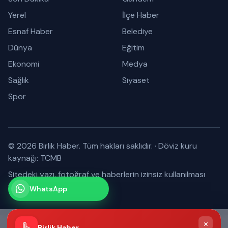
Yerel
İlçe Haber
Esnaf Haber
Belediye
Dünya
Eğitim
Ekonomi
Medya
Sağlık
Siyaset
Spor
© 2026 Birlik Haber. Tüm hakları saklıdır.
·
Döviz kuru
kaynağı: TCMB
Sitedeki yazı, fotoğraf ve haberlerin izinsiz kullanılması
yasaktır.
WhatsApp
Kanalımız
Abone olabilirsiniz
×
Birlik Haber