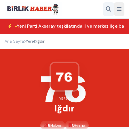
Yeni Parti Aksaray teşkilatında il ve merkez ilçe başk
Ana Sayfa
Yerel
Iğdır
YEREL
Iğdır
8
Haber
0
Firma