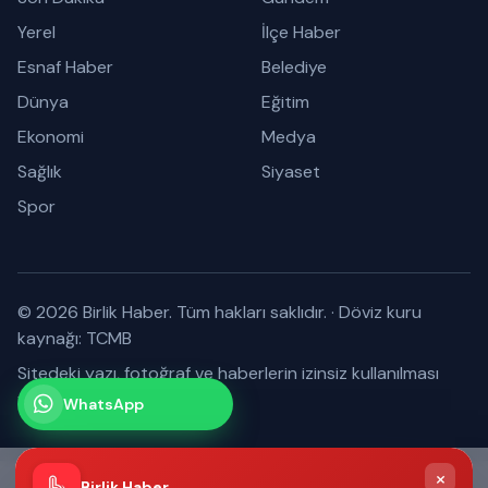
Yerel
İlçe Haber
Esnaf Haber
Belediye
Dünya
Eğitim
Ekonomi
Medya
Sağlık
Siyaset
Spor
© 2026 Birlik Haber. Tüm hakları saklıdır.
·
Döviz kuru
kaynağı: TCMB
Sitedeki yazı, fotoğraf ve haberlerin izinsiz kullanılması
yasaktır.
WhatsApp
Kanalımız
Abone olabilirsiniz
×
Birlik Haber