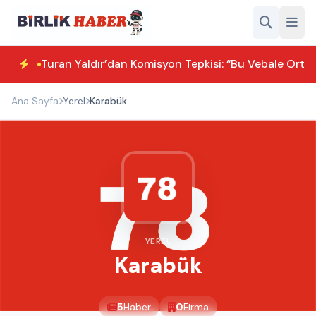
Turan Yaldır’dan Komisyon Tepkisi: “Bu Vebale Orta
Ana Sayfa
Yerel
Karabük
YEREL
Karabük
5
Haber
0
Firma