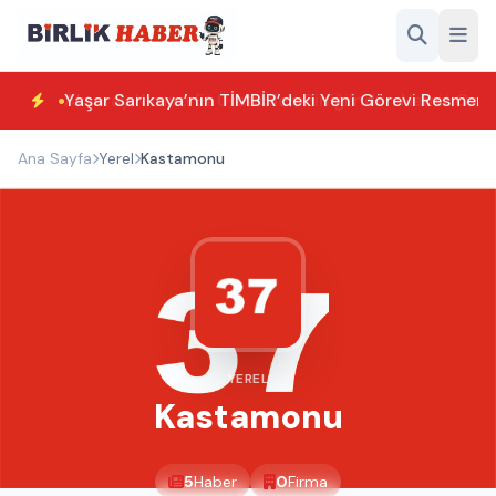
Yaşar Sarıkaya’nın TİMBİR’deki Yeni Görevi Resmen T
Ana Sayfa
Yerel
Kastamonu
YEREL
Kastamonu
5
Haber
0
Firma