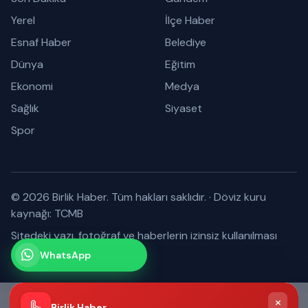
Yerel
İlçe Haber
Esnaf Haber
Belediye
Dünya
Eğitim
Ekonomi
Medya
Sağlık
Siyaset
Spor
© 2026 Birlik Haber. Tüm hakları saklıdır.
·
Döviz kuru
kaynağı: TCMB
Sitedeki yazı, fotoğraf ve haberlerin izinsiz kullanılması
yasaktır.
WhatsApp
Kanalımız
Abone olabilirsiniz
×
Birlik Haber