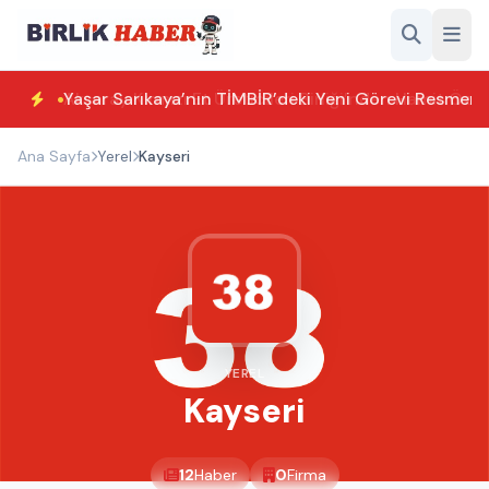
Yaşar Sarıkaya’nın TİMBİR’deki Yeni Görevi Resmen T
Ana Sayfa
Yerel
Kayseri
YEREL
Kayseri
12
Haber
0
Firma