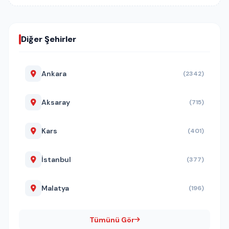
Diğer Şehirler
Ankara
(2342)
Aksaray
(715)
Kars
(401)
İstanbul
(377)
Malatya
(196)
Tümünü Gör