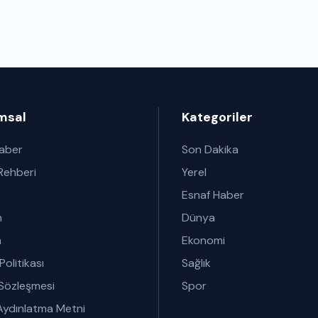
msal
Kategoriler
Haber
Son Dakika
Rehberi
Yerel
Esnaf Haber
m
Dünya
m
Ekonomi
 Politikası
Sağlık
 Sözleşmesi
Spor
ydınlatma Metni