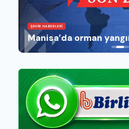
ŞEHIR HABERLERI
MSB’den taşınma iddial