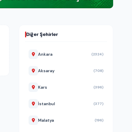
Diğer Şehirler
Ankara
(2324)
Aksaray
(708)
Kars
(396)
İstanbul
(377)
Malatya
(196)