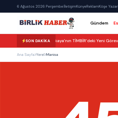
6 Ağustos 2026 Perşembe
|
İletişim
Künye
Reklam
Köşe Yazarl
Gündem
E
Yaşar Sarıkaya’nın TİMBİR’deki Yeni Görevi 
SON DAKIKA
Ana Sayfa
Yerel
Manisa