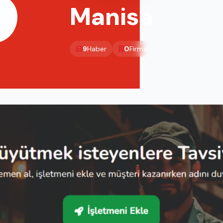
Manisa
9
Haber
0
Firma