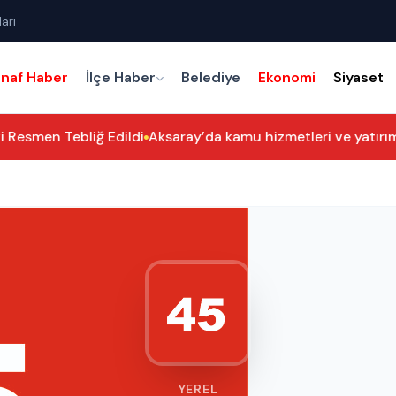
arı
snaf Haber
İlçe Haber
Belediye
Ekonomi
Siyaset
Resmen Tebliğ Edildi
Aksaray’da kamu hizmetleri ve yatırımla
YEREL