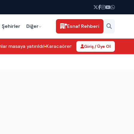
Şehirler
Diğer
Esnaf Rehberi
r masaya yatırıldı!
Karacaören Köyü’nün Su Sorununa Turan 
Giriş / Üye Ol