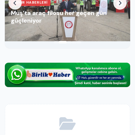
ŞEHIR HABERLERI
Muş’ta araç filosu her geçen gün
güçleniyor