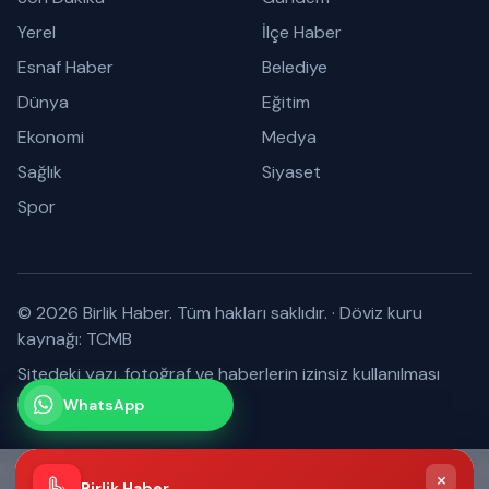
Yerel
İlçe Haber
Esnaf Haber
Belediye
Dünya
Eğitim
Ekonomi
Medya
Sağlık
Siyaset
Spor
© 2026 Birlik Haber. Tüm hakları saklıdır.
·
Döviz kuru
kaynağı: TCMB
Sitedeki yazı, fotoğraf ve haberlerin izinsiz kullanılması
yasaktır.
WhatsApp
Kanalımız
Abone olabilirsiniz
×
Birlik Haber