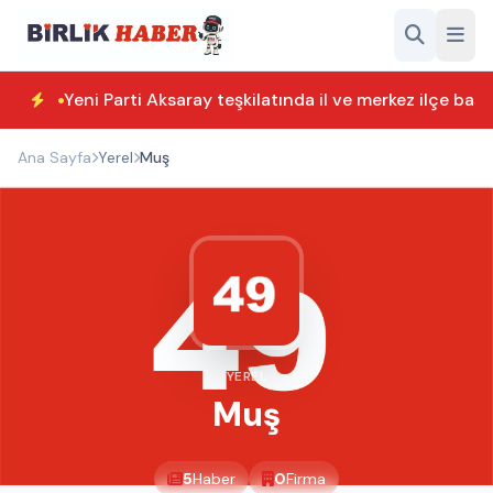
Yeni Parti Aksaray teşkilatında il ve merkez ilçe başk
Ana Sayfa
Yerel
Muş
YEREL
Muş
5
Haber
0
Firma