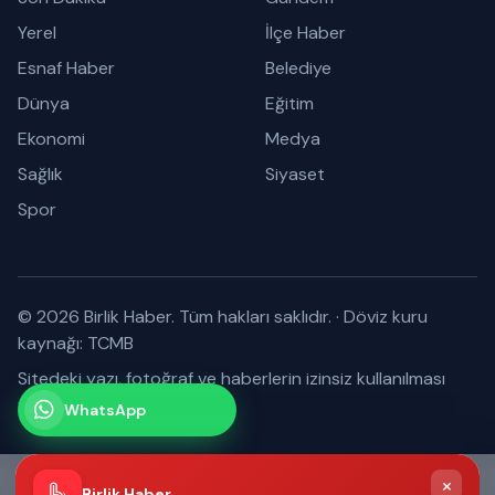
Yerel
İlçe Haber
Esnaf Haber
Belediye
Dünya
Eğitim
Ekonomi
Medya
Sağlık
Siyaset
Spor
© 2026 Birlik Haber. Tüm hakları saklıdır.
·
Döviz kuru
kaynağı: TCMB
Sitedeki yazı, fotoğraf ve haberlerin izinsiz kullanılması
yasaktır.
WhatsApp
Kanalımız
Abone olabilirsiniz
×
Birlik Haber