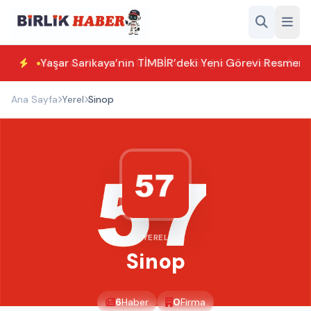
Yaşar Sarıkaya’nın TİMBİR’deki Yeni Görevi Resmen T
Ana Sayfa
Yerel
Sinop
YEREL
Sinop
6
Haber
0
Firma