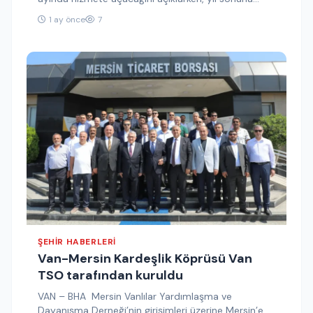
kadar 50, 2030 yılına…
1 ay önce
7
ŞEHIR HABERLERI
Van-Mersin Kardeşlik Köprüsü Van
TSO tarafından kuruldu
VAN – BHA Mersin Vanlılar Yardımlaşma ve
Dayanışma Derneği’nin girişimleri üzerine Mersin’e