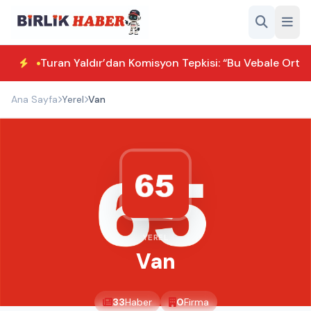
Turan Yaldır’dan Komisyon Tepkisi: “Bu Vebale Orta
Ana Sayfa
Yerel
Van
YEREL
Van
33
Haber
0
Firma