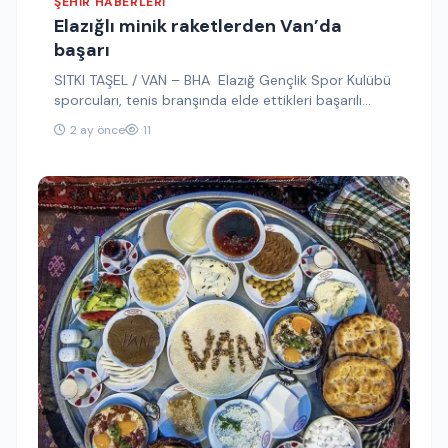
ŞEHIR HABERLERI
Elazığlı minik raketlerden Van’da
başarı
SITKI TAŞEL / VAN – BHA Elazığ Gençlik Spor Kulübü
sporcuları, tenis branşında elde ettikleri başarılı
sonuçlarla dikkat…
2 ay önce
11