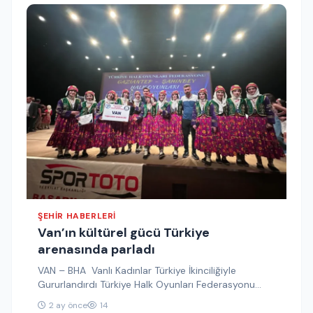
ŞEHIR HABERLERI
Van’ın kültürel gücü Türkiye
arenasında parladı
VAN – BHA Vanlı Kadınlar Türkiye İkinciliğiyle
Gururlandırdı Türkiye Halk Oyunları Federasyonu
tarafından Gaziantep’te düzenlenen Büyükler
2 ay önce
14
Türkiye Şampiyonası’nda…