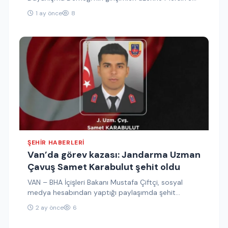
giden Van TSO Yönetim Kurulu, Meclis…
1 ay önce
8
ŞEHIR HABERLERI
Van’da görev kazası: Jandarma Uzman
Çavuş Samet Karabulut şehit oldu
VAN – BHA İçişleri Bakanı Mustafa Çiftçi, sosyal
medya hesabından yaptığı paylaşımda şehit
Karabulut için taziye mesajı yayımladı.…
2 ay önce
6