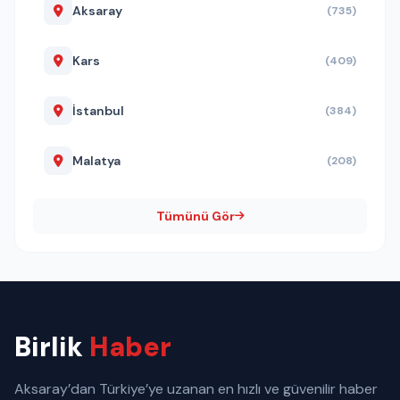
Aksaray
(735)
Kars
(409)
İstanbul
(384)
Malatya
(208)
Tümünü Gör
Birlik
Haber
Aksaray’dan Türkiye’ye uzanan en hızlı ve güvenilir haber