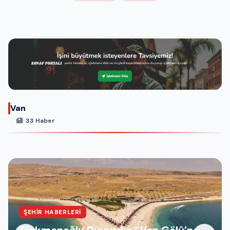
Van
33 Haber
ŞEHIR HABERLERI
Türkmenoğlu Duyurdu: “Van Gölü’ne