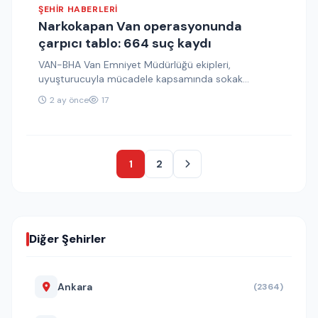
ŞEHIR HABERLERI
Narkokapan Van operasyonunda
çarpıcı tablo: 664 suç kaydı
VAN-BHA Van Emniyet Müdürlüğü ekipleri,
uyuşturucuyla mücadele kapsamında sokak
satıcılarına yönelik yürüttükleri çalışmalar
2 ay önce
17
sonucunda önemli bir operasyona imza…
1
2
Diğer Şehirler
Ankara
(2364)