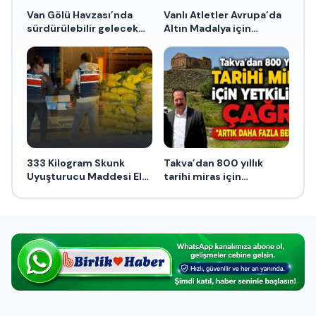
Van Gölü Havzası’nda
Vanlı Atletler Avrupa’da
sürdürülebilir gelecek
Altın Madalya için
için çalışmalar başladı
koşacaklar
333 Kilogram Skunk
Takva’dan 800 yıllık
Uyuşturucu Maddesi Ele
tarihi miras için
Geçirildi
yetkililere çağrı: “Artık
Daha Fazla Beklemesin”