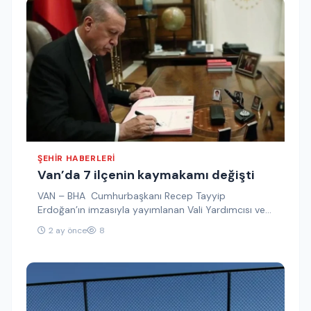
ŞEHIR HABERLERI
Van’da 7 ilçenin kaymakamı değişti
VAN – BHA Cumhurbaşkanı Recep Tayyip
Erdoğan’ın imzasıyla yayımlanan Vali Yardımcısı ve
Kaymakam kararnamesi yayımlandı. Resmi
2 ay önce
8
Gazete’de yayımlanan…