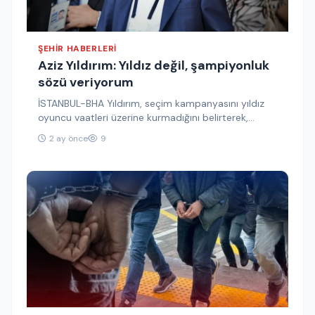
ŞEHIR HABERLERI
Aziz Yıldırım: Yıldız değil, şampiyonluk
sözü veriyorum
İSTANBUL-BHA Yıldırım, seçim kampanyasını yıldız
oyuncu vaatleri üzerine kurmadığını belirterek,
öncelikli hedeflerinin şampiyonluk olduğunu
2 ay önce
9
vurguladı. Aziz Yıldırım, yıldız…