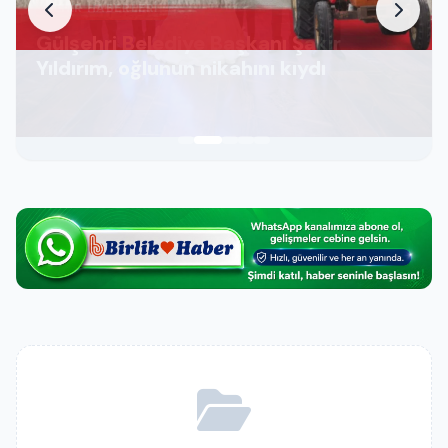
ŞEHIR HABERLERI
Gülşehri Belediye Başkanı Şakir
Yıldırım, oğlunun nikahını kıydı