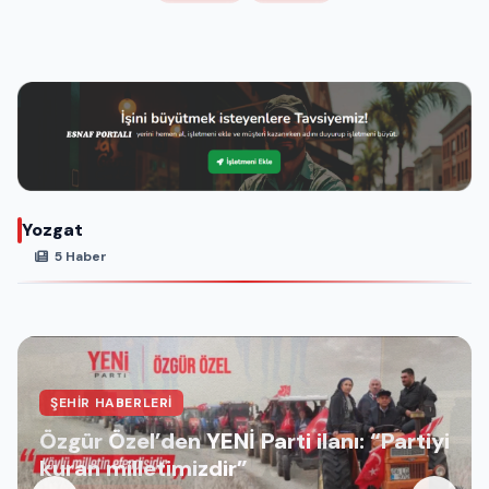
Yozgat
5 Haber
ŞEHIR HABERLERI
Özgür Özel’den YENİ Parti ilanı: “Partiyi
kuran milletimizdir”