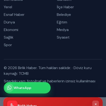
Yerel
İlçe Haber
Esnaf Haber
Belediye
Dünya
Eğitim
Ekonomi
Medya
Sağlık
Siyaset
Spor
© 2026 Birlik Haber. Tüm hakları saklıdır.
·
Döviz kuru
kaynağı: TCMB
Sitedeki yazı, fotoğraf ve haberlerin izinsiz kullanılması
yasaktır.
WhatsApp
Kanalımız
Abone olabilirsiniz
×
Birlik Haber